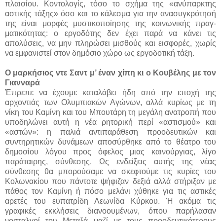
πλαισίου. Κοντολογίς, τόσο το σχήμα της «ανύπαρκτης
αστικής τάξης» όσο και το κάλεσμα για την ανασυγκρότησή
της είναι μορφές μυστικοποίησης της κοινωνικής πραγ­
ματικότητας: ο εργοδότης δεν έχει παρά να κάνει τις
απολύσεις, να μην πληρώσει μισθούς και εισφορές, χωρίς
να εμφανιστεί στον δημόσιο χώρο ως εργοδοτική τάξη.
Ο μαρκήσιος ντε Σαντ μ’ έναν χίπη κι ο Κουβέλης με τον
Γιανναρά
Έπρεπε να έχουμε καταλάβει ήδη από την εποχή της
αρχοντιάς των Ολυμπιακών Αγώνων, αλλά κυρίως με τη
νίκη του Καμίνη και του Μπουτάρη τη μεγάλη ανατροπή που
υποδηλώνει αυτή η νέα ρητορική περί «αστισμού» και
«αστών»: η παλιά αντιπαράθεση προοδευτικών και
συντηρητικών δυνάμεων αποσύρθηκε από το θέατρο του
δημοσίου λόγου προς όφελος μιας καινούργιας, λίγο
παράταιρης, σύνθεσης. Ως ενδείξεις αυτής της νέας
σύνθεσης θα μπορούσαμε να σκεφτούμε τις κυρίες του
Κολωνακίου που πάντοτε ψήφιζαν δεξιά αλλά στήριξαν με
πάθος τον Καμίνη ή πόσο μελάνι χύθηκε για τις αστικές
αρετές του ευπατρίδη Λεωνίδα Κύρκου. Ή ακόμα τις
γραφικές εκκλήσεις διανοουμένων, όπου παρήλασαν
νοσταλγοί του Μεταξά μαζί με τους προοδευτικότερους