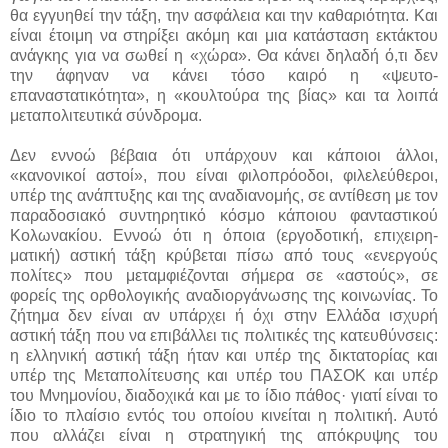
θα εγγυηθεί την τάξη, την ασφάλεια και την καθαριότητα. Και
είναι έτοιμη να στηρίξει ακόμη και μια κατάσταση εκτάκτου
ανάγκης για να σωθεί η «χώρα». Θα κάνει δηλαδή ό,τι δεν
την άφηναν να κάνει τόσο καιρό η «ψευτο-
επαναστατικότητα», η «κουλτούρα της βίας» και τα λοιπά
μεταπολιτευτικά σύνδρομα.
Δεν εννοώ βέβαια ότι υπάρχουν και κάποιοι άλλοι,
«κανονικοί αστοί», που είναι φιλοπρόοδοι, φιλελεύθεροι,
υπέρ της ανάπτυξης και της αναδια­νομής, σε αντίθεση με τον
παραδοσιακό συντηρητικό κόσμο κάποιου φανταστικού
Κολωνα­κίου. Εννοώ ότι η όποια (εργοδοτική, επιχειρη­
ματική) αστική τάξη κρύβεται πίσω από τους «ενεργούς
πολίτες» που μεταμφιέζονται σήμερα σε «αστούς», σε
φορείς της ορθολογικής αναδιοργάνωσης της κοινωνίας. Το
ζήτημα δεν είναι αν υπάρχει ή όχι στην Ελλάδα ισχυρή
αστική τάξη που να επιβάλλει τις πολιτικές της κατευθύνσεις:
η ελληνική αστική τάξη ήταν και υπέρ της δικτατορίας και
υπέρ της Μεταπολίτευσης και υπέρ του ΠΑΣΟΚ και υπέρ
του Μνημονίου, διαδοχικά και με το ίδιο πάθος· γιατί είναι το
ίδιο το πλαίσιο εντός του οποίου κινείται η πολιτική. Αυτό
που αλλάζει είναι η στρατηγική της απόκρυψης του