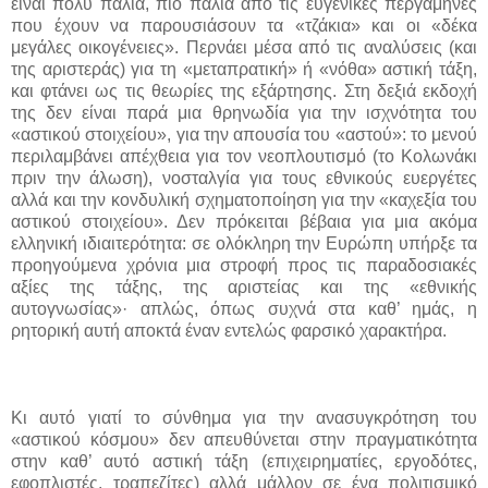
είναι πολύ παλιά, πιο παλιά από τις ευγενικές περγαμηνές
που έχουν να παρουσιάσουν τα «τζάκια» και οι «δέκα
μεγάλες οικογένειες». Περνάει μέσα από τις αναλύσεις (και
της αριστεράς) για τη «μεταπρατική» ή «νόθα» αστική τάξη,
και φτάνει ως τις θεωρίες της εξάρτησης. Στη δεξιά εκδοχή
της δεν είναι παρά μια θρηνωδία για την ισχνότητα του
«αστικού στοιχείου», για την απουσία του «αστού»: το μενού
περιλαμβάνει απέ­χθεια για τον νεοπλουτισμό (το Κολωνάκι
πριν την άλωση), νοσταλγία για τους εθνικούς ευεργέτες
αλλά και την κονδυλική σχηματο­ποίη­ση για την «καχεξία του
αστικού στοιχείου». Δεν πρόκειται βέβαια για μια ακόμα
ελληνική ιδιαιτερότητα: σε ολόκληρη την Ευρώπη υπήρξε τα
προηγούμενα χρόνια μια στροφή προς τις παραδοσιακές
αξίες της τάξης, της αριστείας και της «εθνικής
αυτογνωσίας»· απλώς, όπως συχνά στα καθ’ ημάς, η
ρητορική αυτή αποκτά έναν εντελώς φαρσικό χαρακτήρα.
Κι αυτό γιατί το σύνθημα για την ανασυγκρότηση του
«αστικού κόσμου» δεν απευθύνεται στην πραγματικότητα
στην καθ’ αυτό αστική τάξη (επιχειρηματίες, εργοδότες,
εφοπλιστές, τραπεζίτες) αλλά μάλλον σε ένα πολιτισμικό