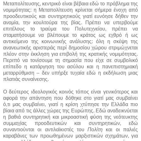
Μεταπολίτευσης, κεντρικό είναι βέβαια εδώ το πρόβλημα της
νομιμότητας: η Μεταπολίτευση κρίνεται σήμερα ένοχη από
προοδευτικούς και συντηρητικούς γιατί ευνόησε δήθεν την
ανομία, την κουλτούρα της βίας. Πρέπει να υπερβούμε
επιτέλους το τραύμα του Πολυτεχνείου, πρέπει να
σταματήσουμε να βλέπουμε το κράτος ως εχθρό ή ως
αντικείμενο της κοινωνικής ανάλυσης: όλη η σκέψη της
ανανεωτικής αριστεράς περί δημοσίου χώρου στριμώχνεται
πλέον στην έκκληση για επιβολή της κρατικής νομιμότητας.
Περιττό να τονί­σουμε τη σημασία που είχε σε συμβολικό
επίπεδο η κατάργηση του ασύλου και η πανεπιστημιακή
μεταρρύθμιση – δεν υπήρξε τυχαία εδώ η εκδήλωση μιας
πλατιάς συναίνεσης.
Ο δεύτερος ιδεολογικός κοινός τόπος είναι γενικότερος και
αφορά την απάντηση που δόθηκε στο γιατί μας συμβαίνει
ό,τι μας συμβαίνει, για­τί η κρίση χτύπησε την Ελλάδα πιο
βίαια από τις άλλες χώρες της Ευρώπης. Εδώ αναδεικνύεται
η βαθιά συντηρητική και μικροαστική φύση της νεότευκτης
συμμαχίας προοδευτικών και συντηρητικών, εδώ
συναντιούνται οι αντιλαϊκιστές του
Πολίτη
και οι παλιές
καραβάνες των προωθημένων μαρξιστικών σχημάτων, για