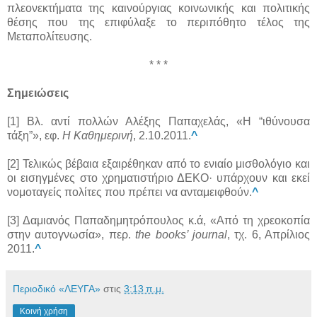
πλεονεκτήματα της καινούργιας κοινωνικής και πολιτικής
θέσης που της επιφύλαξε το περιπόθητο τέλος της
Μεταπολίτευσης.
* * *
Σημειώσεις
[1] Βλ. αντί πολλών Αλέξης Παπαχελάς, «Η “ιθύνουσα
τάξη”», εφ.
Η Καθημερινή
, 2.10.2011.
^
[2] Τελικώς βέβαια εξαιρέθηκαν από το ενιαίο μισθολόγιο και
οι εισηγμένες στο χρηματιστήριο ΔΕΚΟ· υπάρχουν και εκεί
νομοταγείς πολίτες που πρέπει να ανταμειφθούν.
^
[3] Δαμιανός Παπαδημητρόπουλος κ.ά, «Από τη χρεοκοπία
στην αυτογνωσία», περ.
the books’ journal
, τχ. 6, Απρίλιος
2011.
^
Περιοδικό «ΛΕΥΓΑ»
στις
3:13 π.μ.
Κοινή χρήση