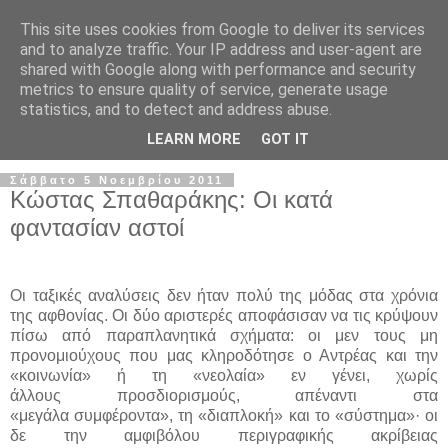
This site uses cookies from Google to deliver its services
and to analyze traffic. Your IP address and user-agent are
shared with Google along with performance and security
metrics to ensure quality of service, generate usage
statistics, and to detect and address abuse.
▼
LEARN MORE
GOT IT
Σάββατο 5 Νοεμβρίου 2011
Κώστας Σπαθαράκης: Οι κατά
φαντασίαν αστοί
Οι ταξικές αναλύσεις δεν ήταν πολύ της μόδας στα χρόνια
της αφθονίας. Οι δύο αριστερές αποφάσισαν να τις κρύψουν
πίσω από παραπλανητικά σχήματα: οι μεν τους μη
προνομιούχους που μας κληροδότησε ο Αντρέας και την
«κοινωνία» ή τη «νεολαία» εν γένει, χωρίς
άλλους προσδιορισμούς, απέναντι στα
«μεγάλα συμφέροντα», τη «διαπλοκή» και το «σύστημα»· οι
δε την αμφιβόλου περιγραφικής ακρίβειας