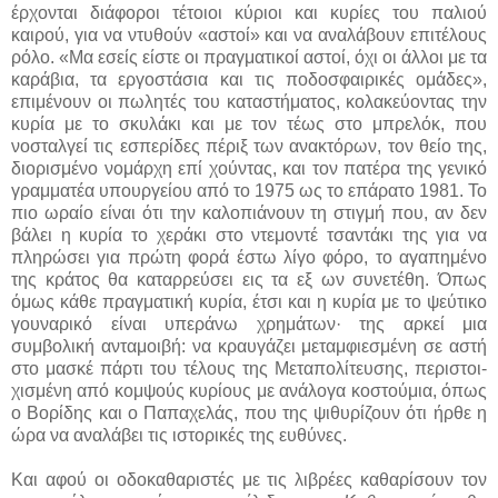
έρχονται διάφοροι τέτοιοι κύριοι και κυρίες του παλιού
καιρού, για να ντυθούν «αστοί» και να αναλάβουν επιτέλους
ρόλο. «Μα εσείς είστε οι πραγματικοί αστοί, όχι οι άλλοι με τα
καράβια, τα εργοστάσια και τις ποδοσφαιρικές ομάδες»,
επιμένουν οι πωλητές του καταστήματος, κολακεύοντας την
κυρία με το σκυλάκι και με τον τέως στο μπρελόκ, που
νοσταλγεί τις εσπερίδες πέριξ των ανακτόρων, τον θείο της,
διορισμένο νομάρχη επί χούντας, και τον πατέρα της γενικό
γραμματέα υπουργείου από το 1975 ως το επάρατο 1981. Το
πιο ωραίο είναι ότι την καλοπιάνουν τη στιγμή που, αν δεν
βάλει η κυρία το χεράκι στο ντεμοντέ τσαντάκι της για να
πληρώσει για πρώτη φορά έστω λίγο φόρο, το αγαπημένο
της κράτος θα καταρρεύσει εις τα εξ ων συνετέθη. Όπως
όμως κάθε πραγματική κυρία, έτσι και η κυρία με το ψεύτικο
γουναρικό είναι υπεράνω χρημάτων· της αρκεί μια
συμβολική ανταμοιβή: να κραυγάζει μεταμφιεσμένη σε αστή
στο μασκέ πάρτι του τέλους της Μεταπολίτευσης, περιστοι­
χισμένη από κομψούς κυρίους με ανάλογα κοστούμια, όπως
ο Βορίδης και ο Παπαχελάς, που της ψιθυρίζουν ότι ήρθε η
ώρα να αναλάβει τις ιστορικές της ευθύνες.
Και αφού οι οδοκαθαριστές με τις λιβρέες καθαρίσουν τον