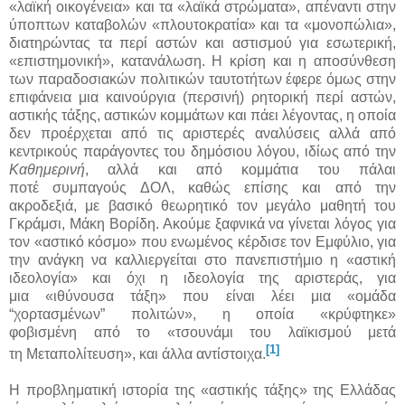
«λαϊκή οικογένεια» και τα «λαϊκά στρώματα», απέναντι στην
ύποπτων καταβολών «πλουτοκρατία» και τα «μονοπώλια»,
διατηρώντας τα περί αστών και αστισμού για εσωτερική,
«επιστημονική», κατανάλωση. Η κρίση και η αποσύνθεση
των παραδοσιακών πολιτικών ταυτοτήτων έφερε όμως στην
επιφάνεια μια καινούργια (περσινή) ρητορική περί αστών,
αστικής τάξης, αστικών κομμάτων και πάει λέγοντας, η οποία
δεν προέρχεται από τις αριστερές αναλύσεις αλλά από
κεντρικούς παράγοντες του δημόσιου λόγου, ιδίως από την
Καθημερινή
, αλλά και από κομμάτια του πάλαι
ποτέ συμπαγούς ΔΟΛ, καθώς επίσης και από την
ακροδεξιά, με βασικό θεωρητικό τον μεγάλο μαθητή του
Γκράμσι, Μάκη Βορίδη. Ακούμε ξαφνικά να γίνεται λόγος για
τον «αστικό κόσμο» που ενωμένος κέρδισε τον Εμφύλιο, για
την ανάγκη να καλλιεργείται στο πανεπιστήμιο η «αστική
ιδεολογία» και όχι η ιδεολογία της αριστεράς, για
μια «ιθύνουσα τάξη» που είναι λέει μια «ομάδα
“χορτασμένων” πολιτών», η οποία «κρύφτηκε»
φοβισμένη από το «τσουνάμι του λαϊκισμού μετά
[1]
τη Μεταπολίτευση», και άλλα αντίστοιχα.
Η προβληματική ιστορία της «αστικής τάξης» της Ελλάδας