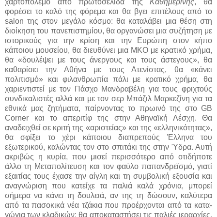
χαρτοπόλεμο από πρωτοσέλιδα της
Καθημερινής
, θα
φορέσει το καλό της φόρεμα και θα βγει επιτέλους από το
salon της στον μεγάλο κόσμο: θα καταλάβει μια θέση στη
διοίκηση του πανεπιστημίου, θα οργανώσει μια συζήτηση με
ιστορικούς για την κρίση και την Ευρώπη στον κήπο
κάποιου μουσείου, θα διευθύνει μια ΜΚΟ με κρατικό χρήμα,
θα «δουλέψει με τους άνεργους και τους άστεγους», θα
καθαρίσει την Αθήνα με τους Ατενίστας, θα «κάνει
πολιτισμό» και φιλανθρωπία πάλι με κρατικό χρήμα, θα
χαριεντιστεί με τον Πάσχο Μανδραβέλη για τους φριχτούς
συνδικαλιστές αλλά και με τον σερ Μπάζιλ Μαρκεζίνη για τα
εθνικά μας ζητήματα, παίρνοντας το πρωινό της στο GB
Corner και το απεριτίφ της στην Αθηναϊκή Λέσχη. Θα
αναδειχθεί σε κριτή της «αριστείας» και της «ελληνικότητας»,
θα σφίξει το χέρι κάποιου διαπρεπούς Έλληνα του
εξωτερικού, καλώντας τον στο σπιτάκι της στην Ύδρα. Αυτή
ακριβώς η κυρία, που μισεί περισσότερο από οτιδήποτε
άλλο τη Μεταπολίτευση και τον φαύλο παπανδρεϊσμό, γιατί
εξαιτίας τους έχασε την αίγλη και τη συμβολική εξουσία και
αναγνώριση που κατείχε τα παλιά καλά χρόνια, μπορεί
σήμερα να κάνει τη δουλειά, αν της τη δώσουν, καλύτερα
από τα πασοκικά νέα τζάκια που προέρχονται από τα κατα­
γώγια των κλαδικών: θα αποκαταστήσει τις πα­λιές ιεραρχίες,