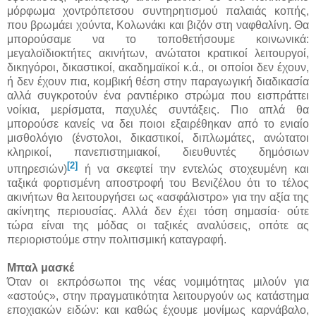
μόρφωμα χοντρόπετσου συντηρητισμού παλαιάς κοπής,
που βρωμάει χούντα, Κολωνάκι και βιζόν στη ναφθαλίνη. Θα
μπορούσαμε να το τοποθετήσουμε κοινωνικά:
μεγαλοϊδιοκτήτες ακινήτων, ανώτατοι κρατικοί λειτουργοί,
δικηγόροι, δικαστικοί, ακαδημαϊκοί κ.ά., οι οποίοι δεν έχουν,
ή δεν έχουν πια, κομβική θέση στην παραγωγική διαδικασία
αλλά συγκροτούν ένα ραντιέρικο στρώμα που εισπράττει
νοίκια, μερίσματα, παχυλές συντάξεις. Πιο απλά θα
μπορούσε κανείς να δει ποιοι εξαιρέθηκαν από το ενιαίο
μισθολόγιο (ένστολοι, δικαστικοί, διπλωμάτες, ανώτατοι
κληρικοί, πανεπιστημιακοί, διευθυντές δημόσιων
[2]
υπηρεσιών)
ή να σκεφτεί την εντελώς στοχευμένη και
ταξικά φορτισμένη αποστροφή του Βενιζέλου ότι το τέλος
ακινήτων θα λειτουργήσει ως «ασφάλιστρο» για την αξία της
ακίνητης περιουσίας. Αλλά δεν έχει τόση σημασία· ούτε
τώρα είναι της μόδας οι ταξικές αναλύσεις, οπότε ας
περιοριστούμε στην πολιτισμική καταγραφή.
Μπαλ μασκέ
Όταν οι εκπρόσωποι της νέας νομιμότητας μιλούν για
«αστούς», στην πραγματικότητα λειτουργούν ως κατάστημα
εποχιακών ειδών: και καθώς έχουμε μονίμως καρνάβαλο,