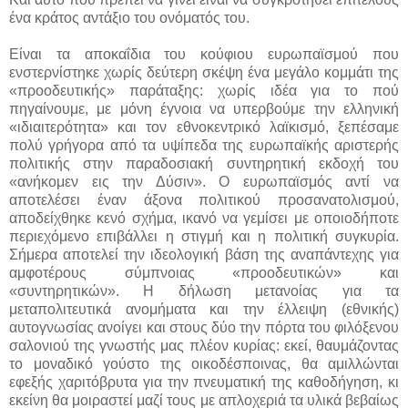
ένα κράτος αντάξιο του ονόματός του.
Είναι τα αποκαΐδια του κούφιου ευρωπαϊσμού που
ενστερνίστηκε χωρίς δεύτερη σκέψη ένα μεγάλο κομμάτι της
«προοδευτικής» παράταξης: χωρίς ιδέα για το πού
πηγαίνουμε, με μόνη έγνοια να υπερβούμε την ελληνική
«ιδιαιτερότητα» και τον εθνοκεντρικό λαϊκισμό, ξεπέσαμε
πολύ γρήγορα από τα υψίπεδα της ευρωπαϊκής αριστερής
πολιτικής στην παραδοσιακή συντηρητική εκδοχή του
«ανήκομεν εις την Δύσιν». Ο ευρωπαϊσμός αντί να
αποτελέσει έναν άξονα πολιτικού προσανατολισμού,
αποδείχθηκε κενό σχήμα, ικανό να γεμίσει με οποιοδήποτε
περιεχόμενο επιβάλλει η στιγμή και η πολιτική συγκυρία.
Σήμερα αποτελεί την ιδεολογική βάση της αναπάντεχης για
αμφοτέρους σύμπνοιας «προοδευτικών» και
«συντηρητικών». Η δήλωση μετανοίας για τα
μεταπολιτευτικά ανομήματα και την έλλειψη (εθνικής)
αυτογνωσίας ανοίγει και στους δύο την πόρτα του φιλόξενου
σαλονιού της γνωστής μας πλέον κυρίας: εκεί, θαυμάζοντας
το μοναδικό γούστο της οικοδέσποινας, θα αμιλλώνται
εφεξής χαριτόβρυτα για την πνευματική της καθοδήγηση, κι
εκείνη θα μοιραστεί μαζί τους με απλοχεριά τα υλικά βεβαίως