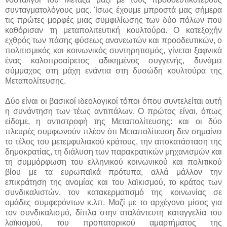
συνταγματολόγους μας. Ίσως έχουμε μπροστά μας σήμερα
τις πρώτες μορφές μιας συμφιλίωσης των δύο πόλων που
καθόρισαν τη μεταπολιτευτική κουλτούρα. Ο κατεξοχήν
εχθρός των πάσης φύσεως ανανεωτών και προοδευτικών, ο
πολιτισμικός και κοινωνικός συντηρητισμός, γίνεται ξαφνικά
ένας καλοπροαίρετος αδικημένος συγγενής, δυνάμει
σύμμαχος στη μάχη ενάντια στη δυσώδη κουλτούρα της
Μεταπολίτευσης.
Δύο είναι οι βασικοί ιδεολογικοί τόποι όπου συντελείται αυτή
η συνάντηση των τέως αντιπάλων. Ο πρώτος είναι, όπως
είδαμε, η αντιστροφή της Μεταπολίτευσης: και οι δύο
πλευρές συμφωνούν πλέον ότι Μεταπολίτευση δεν σημαίνει
το τέλος του μετεμφυλιακού κράτους, την αποκατάσταση της
δημοκρατίας, τη διάλυση των παρακρατικών μηχανισμών και
τη συμμόρφωση του ελληνικού κοινωνικού και πολιτικού
βίου με τα ευρωπαϊκά πρότυπα, αλλά μάλλον την
επικράτηση της ανομίας και του λαϊκισμού, το κράτος των
συνδικαλιστών, τον κατακερματισμό της κοινωνίας σε
ομάδες συμφερόντων κ.λπ. Μαζί με το αρχέγονο μίσος για
τον συνδικαλισμό, δίπλα στην αταλάντευτη καταγγελία του
λαϊκισμού, του προπατορικού αμαρ­τήματος της