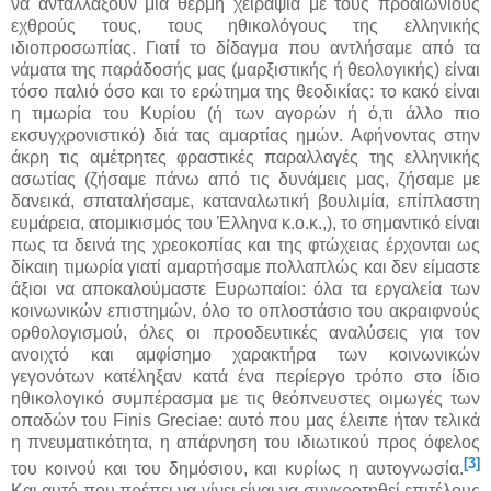
να ανταλλάξουν μια θερμή χειραψία με τους προαιώνιους
εχθρούς τους, τους ηθικολόγους της ελληνικής
ιδιοπροσωπίας. Γιατί το δίδαγμα που αντλήσαμε από τα
νάματα της παράδοσής μας (μαρξιστικής ή θεολογικής) είναι
τόσο παλιό όσο και το ερώτημα της θεοδικίας: το κακό είναι
η τιμωρία του Κυρίου (ή των αγορών ή ό,τι άλλο πιο
εκσυγχρονιστικό) διά τας αμαρτίας ημών. Αφήνοντας στην
άκρη τις αμέτρητες φραστικές παραλλαγές της ελληνικής
ασωτίας (ζήσαμε πάνω από τις δυνάμεις μας, ζήσαμε με
δανεικά, σπαταλήσαμε, καταναλωτική βουλιμία, επίπλαστη
ευμάρεια, ατομικισμός του Έλληνα κ.ο.κ.,), το σημαντικό είναι
πως τα δεινά της χρεοκοπίας και της φτώχειας έρχονται ως
δίκαιη τιμωρία γιατί αμαρτήσαμε πολλαπλώς και δεν είμαστε
άξιοι να αποκαλούμαστε Ευρωπαίοι: όλα τα εργαλεία των
κοινωνικών επιστημών, όλο το οπλοστάσιο του ακραιφνούς
ορθολογισμού, όλες οι προοδευτικές αναλύσεις για τον
ανοιχτό και αμφίσημο χαρακτήρα των κοινωνικών
γεγονότων κατέληξαν κατά ένα περίεργο τρόπο στο ίδιο
ηθικολογικό συμπέρασμα με τις θεόπνευστες οιμωγές των
οπαδών του Finis Greciae: αυτό που μας έλειπε ήταν τελικά
η πνευματικότητα, η απάρνηση του ιδιωτικού προς όφελος
[3]
του κοινού και του δημόσιου, και κυρίως η αυτογνωσία.
Και αυτό που πρέπει να γίνει είναι να συγκροτηθεί επιτέλους