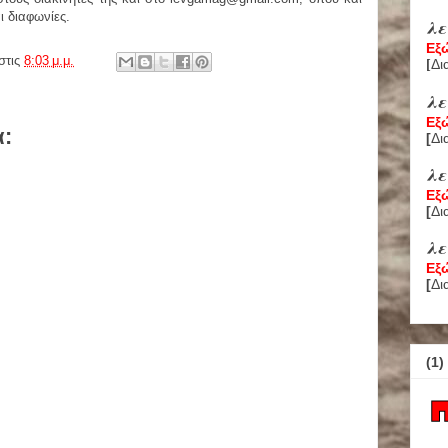
ι διαφωνίες.
λ
Εξ
στις
8:03 μ.μ.
Δι
[
λ
Εξ
α:
[
Δι
λ
Εξ
[
Δι
λε
Εξ
[
Δι
(1)