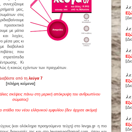
, συνεχίζουμε
λε
ρτήματά μας,
Εξ
σωμάτων στις
[
Δι
ριδιαβαίνουμε
 προσεκτικά
λ
ζουμε με μάτια
Εξ
 και λοχίες,
Δι
[
ο μέσα μας κι
με διαβολικά
λ
πιβάτες που
Εξ
στρατόπεδα
Δι
[
έντρωσης. Κι
αλώς ή κακώς εχόντων των πραγμάτων.
λ
Διαβάστε από τη
λεύγα
7
Εξ
[πλήρη κείμενα]
Δι
[
ράλιες σκέψεις πάνω στη μερική απόκρυψη
του ανθρωπίνου
λ
σώματος)
Εξ
Δι
[
ο στάδιο του νέου ελληνικού εμφυλίου (δεν άρχισε ακόμα)
λ
Εξ
ύχους (και ολόκληρα προηγούμενα τεύχη) στο levga.gr· η πιο
Δι
[
στους διακινητές της και στο levgamag@gmail.com, όπου και