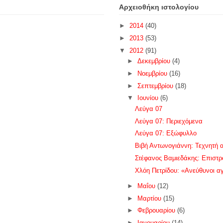
Αρχειοθήκη ιστολογίου
►
2014
(40)
►
2013
(53)
▼
2012
(91)
►
Δεκεμβρίου
(4)
►
Νοεμβρίου
(16)
►
Σεπτεμβρίου
(18)
▼
Ιουνίου
(6)
Λεύγα 07
Λεύγα 07: Περιεχόμενα
Λεύγα 07: Εξώφυλλο
Βιβή Αντωνογιάννη: Τεχνητή
Στέφανος Βαμιεδάκης: Επιστρο
Χλόη Πετρίδου: «Ανεύθυνοι αγ
►
Μαΐου
(12)
►
Μαρτίου
(15)
►
Φεβρουαρίου
(6)
►
Ιανουαρίου
(14)