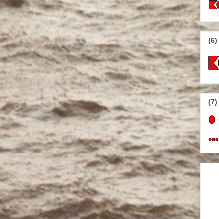
(6)
(7)