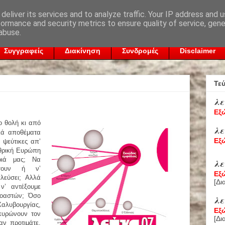
deliver its services and to analyze traffic. Your IP address and 
formance and security metrics to ensure quality of service, gen
abuse.
Συγγραφείς
Διακίνηση
Συνδρομές
Disclaimer
Τε
λε
Εξ
ο θολή κι από
λε
λά αποθέματα
Εξ
 ψεύτικες απ’
χθρική Ευρώπη
ριά μας; Να
λε
σουν ή ν’
Εξ
λεύσει; Αλλά
[
Δι
ν’ αντέξουμε
ροαστών; Όσο
λε
Χαλυβουργίας,
Εξ
κυρώνουν τον
[
Δι
αν προτιμάτε.