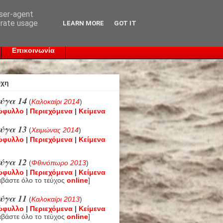
user-agent
erate usage
LEARN MORE
GOT IT
Επικοινωνία
ύχη
ύγα 14
(
Καλοκαίρι 2014
)
ώφυλλο
|
Περιεχόμενα
|
Κείμενα
ύγα 13
(
Χειμώνας 2014
)
ώφυλλο
|
Περιεχόμενα
|
Κείμενα
ύγα 12
(
Φθινόπωρο 2013
)
ώφυλλο
|
Περιεχόμενα
|
Κείμενα
αβάστε όλο το τεύχος
online
]
ύγα 11
(
Καλοκαίρι 2013
)
ώφυλλο
|
Περιεχόμενα
|
Κείμενα
αβάστε όλο το τεύχος
online
]