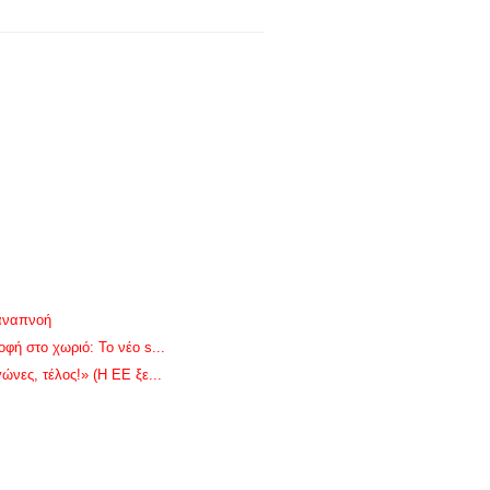
 αναπνοή
φή στο χωριό: Το νέο s...
ώνες, τέλος!» (Η ΕΕ ξε...