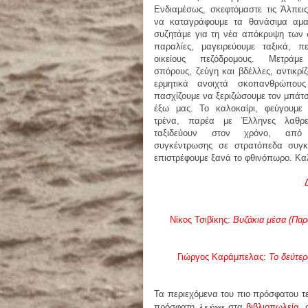
Ενδιαμέσως, σκεφτόμαστε τις Άλπεις
να καταγράφουμε τα θανάσιμα αμα
συζητάμε για τη νέα απόκρυψη των 
παραλίες, μαγειρεύουμε ταξικά, πε
οικείους πεζόδρομους. Μετράμε
σπόρους, ζεύγη και βδέλλες, αντικρί
ερμητικά ανοιχτά σκοπανθρώπους
πασχίζουμε να ξεριζώσουμε τον μπάτσ
έξω μας. Το καλοκαίρι, φεύγουμε 
τρένα, παρέα με Έλληνες λαθρε
ταξιδεύουν στον χρόνο, από 
συγκέντρωσης σε στρατόπεδα συγκ
επιστρέφουμε ξανά το φθινόπωρο. Κ
Νίκος Τσιβίκης:
Βυζάκια μέσα (Πα
Γιώργος Καράμπελας:
Το δεύτερ
Τα περιεχόμενα του πιο πρόσφατου τε
λεύγα
πρόσφατη
στα
βιβλιοπωλεία
, 