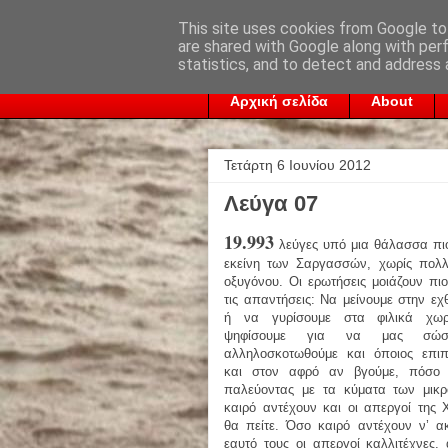
This site uses cookies from Google to 
are shared with Google along with per
statistics, and to detect and address 
Αρχική σελίδα
About
Τετάρτη 6 Ιουνίου 2012
Λεύγα 07
19.993
λεύγες υπό μια θάλασσα πι
εκείνη των Σαργασσών, χωρίς πολ
οξυγόνου. Οι ερωτήσεις μοιάζουν πιο
τις απαντήσεις: Να μείνουμε στην ε
ή να γυρίσουμε στα φιλικά χω
ψηφίσουμε για να μας σώ
αλληλοσκοτωθούμε και όποιος επιπ
και στον αφρό αν βγούμε, πόσο 
παλεύοντας με τα κύματα των μικ
καιρό αντέχουν και οι απεργοί της 
θα πείτε. Όσο καιρό αντέχουν ν’ α
εαυτό τους οι απεργοί καλλιτέχνες, 