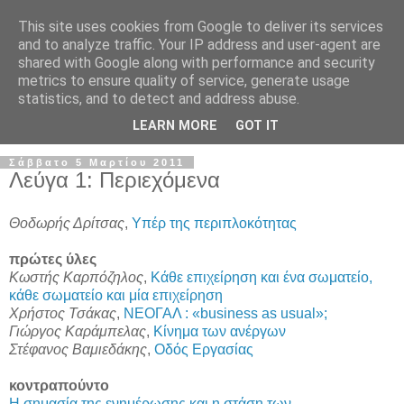
This site uses cookies from Google to deliver its services
and to analyze traffic. Your IP address and user-agent are
shared with Google along with performance and security
metrics to ensure quality of service, generate usage
statistics, and to detect and address abuse.
▼
LEARN MORE
GOT IT
Σάββατο 5 Μαρτίου 2011
Λεύγα 1: Περιεχόμενα
Θοδωρής Δρίτσας
,
Υπέρ της περιπλοκότητας
πρώτες ύλες
Κωστής Καρπόζηλος
,
Κάθε επιχείρηση και ένα σωματείο,
κάθε σωματείο και μία επιχείρηση
Χρήστος Τσάκας
,
ΝΕΟΓΑΛ : «business as usual»;
Γιώργος Καράμπελας
,
Κίνημα των ανέργων
Στέφανος Βαμιεδάκης
,
Οδός Εργασίας
κοντραπούντο
Η σημασία της ενημέρωσης και η στάση των