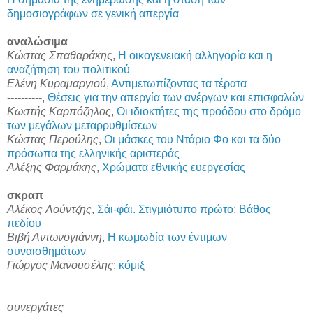
δημοσιογράφων σε γενική απεργία
αναλώσιμα
Κώστας Σπαθαράκη
ς,
Η οικογενειακή αλληγορία και η
αναζήτηση του πολιτικού
Ελένη Κυραμαργιού
,
Αντιμετωπίζοντας τα τέρατα
----------,
Θέσεις για την απεργία των ανέργων και επισφαλών
Κωστής Καρπόζηλος
,
Οι ιδιοκτήτες της προόδου στο δρόμο
των μεγάλων μεταρρυθμίσεων
Κώστας Περούλης
,
Οι μάσκες του Ντάριο Φο και τα δύο
πρόσωπα της ελληνικής αριστεράς
Αλέξης Φαρμάκης
,
Χρώματα εθνικής ευεργεσίας
σκραπ
Αλέκος Λούντζης
,
Σάι-φάι. Στιγμιότυπο πρώτο: Βάθος
πεδίου
Βιβή Αντωνογιάννη
,
H κωμωδία των έντιμων
συναισθημάτων
Γιώργος Μανουσέλης
:
κόμιξ
συνεργάτες