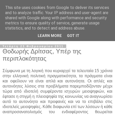
This site uses cookies from Google to deliver its services
and to analyze traffic. Your IP address and user-agent are
shared with Google along with performance and security
metrics to ensure quality of service, generate usage
statistics, and to detect and address abuse.
▼
LEARN MORE
GOT IT
Τετάρτη 23 Φεβρουαρίου 2011
Θοδωρής Δρίτσας, Υπέρ της
περιπλοκότητας
Σύμφωνα με τη λογική που κυριαρχεί τα τελευταία 15 χρόνια
στην ελληνική πολιτική πραγματικότητα, τα πράγματα είναι
και οφείλουν να είναι απλά και αυτονόητα. Οι απλές και
αυτονόητες λύσεις στα προβλήματα παρεμποδίζονταν μέχρι
τώρα από ιδιοτελή συμφέροντα ισχυρών μειοψηφιών, και
έφτασε η στιγμή η πλειοψηφία της κοινωνίας να αναγνωρίσει
αυτό το αυτονόητο και προφανές και να το επιβάλει στις
ιδιοτελείς μειοψηφίες. Κάθε διαφωνία επί των λύσεων ή κάθε
αναπροσανατολισμός του ενδιαφέροντος θεωρείται