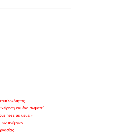
εριπλοκότητας
χείρηση και ένα σωματεί...
usiness as usual»;
 των ανέργων
Εργασίας