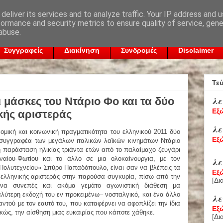
deliver its services and to analyze traffic. Your IP address and 
formance and security metrics to ensure quality of service, gen
abuse.
Συγγραφείς
Διακίνηση
Συνδρομές
Disclaimer
Τε
λε
 μάσκες του Ντάριο Φο και τα δύο
Εξ
κής αριστεράς
λε
νομική και κοινωνική πραγματικότητα του ελληνικού 2011 δύο
Εξ
 συγγραφέα των μεγάλων ιταλικών λαϊκών κινημάτων Ντάριο
ή παράσταση ηλικίας τριάντα ετών από το παλαίμαχο ζευγάρι
αίου-Φωτίου και το άλλο σε μια ολοκαίνουργια, με τον
λε
 Πολυτεχνείου» Σπύρο Παπαδόπουλο, είναι σαν να βλέπεις τα
Εξ
ελληνικής αριστεράς στην παρούσα συγκυρία, πίσω από την
[
Δι
ένα συνεπές και ακόμα γεμάτο αγωνιστική διάθεση μα
λύτερη εκδοχή του εν προκειμένω– νοσταλγικό, και ένα άλλο
λε
ντού με τον εαυτό του, που καταφέρνει να αφοπλίζει την ίδια
Εξ
ελικώς, την αίσθηση μιας ευκαιρίας που κάποτε χάθηκε.
[
Δι