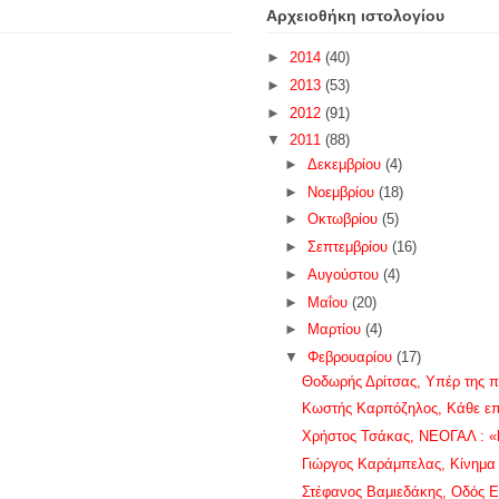
Αρχειοθήκη ιστολογίου
►
2014
(40)
►
2013
(53)
►
2012
(91)
▼
2011
(88)
►
Δεκεμβρίου
(4)
►
Νοεμβρίου
(18)
►
Οκτωβρίου
(5)
►
Σεπτεμβρίου
(16)
►
Αυγούστου
(4)
►
Μαΐου
(20)
►
Μαρτίου
(4)
▼
Φεβρουαρίου
(17)
Θοδωρής Δρίτσας, Υπέρ της π
Κωστής Καρπόζηλος, Κάθε επι
Χρήστος Τσάκας, ΝΕΟΓΑΛ : «b
Γιώργος Καράμπελας, Κίνημα
Στέφανος Βαμιεδάκης, Οδός 