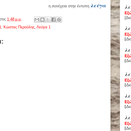
λεύγα
λε
η συνέχεια στην έντυπη
Εξ
[
Δι
στις
1:48 μ.μ.
λ
1
,
Κώστας Περούλης
,
Λεύγα 1
Εξ
Δι
[
α:
λ
Εξ
Δι
[
λ
Εξ
Δι
[
λ
Εξ
Δι
[
λ
Εξ
Δι
[