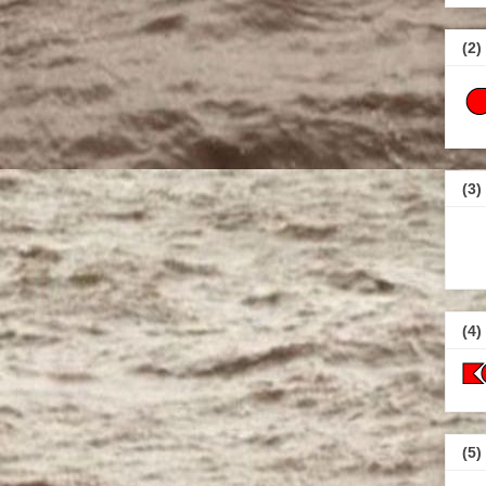
(2)
(3)
(4)
(5)