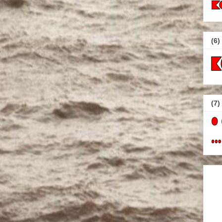
(6)
(7)