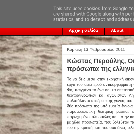
This site uses cookies from Google to 
are shared with Google along with per
statistics, and to detect and address 
Αρχική σελίδα
About
Κυριακή 13 Φεβρουαρίου 2011
Κώστας Περούλης, Οι
πρόσωπα της ελληνι
Το να δεις μέσα στην εκρηκτική οικο
έργα του αριστερού αντικομφορμιστή
Φο, παιγμένα το ένα σε μια επετειακ
θεατρανθρώπων και αγωνιστών Λην
πολυτάλαντο αστέρα «της γενιάς του
δύο πρόσωπα της υπό ευρεία έννοια 
παραμορφωτική θεατρική μάσκα: 
παρωχημένο, αλυσιτελές και –στην κα
με χίλια προσωπεία, που βολεύεται πα
του την κριτική, και που σου δίνει, τ