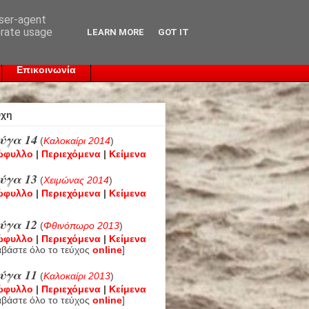
user-agent
erate usage
LEARN MORE
GOT IT
Επικοινωνία
ύχη
ύγα 14
(
Καλοκαίρι 2014
)
ώφυλλο
|
Περιεχόμενα
|
Κείμενα
ύγα 13
(
Χειμώνας 2014
)
ώφυλλο
|
Περιεχόμενα
|
Κείμενα
ύγα 12
(
Φθινόπωρο 2013
)
ώφυλλο
|
Περιεχόμενα
|
Κείμενα
αβάστε όλο το τεύχος
online
]
ύγα 11
(
Καλοκαίρι 2013
)
ώφυλλο
|
Περιεχόμενα
|
Κείμενα
αβάστε όλο το τεύχος
online
]