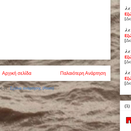
λ
Εξ
Δι
[
λ
Εξ
[
Δι
λ
Εξ
[
Δι
λε
Αρχική σελίδα
Παλαιότερη Ανάρτηση
Εξ
[
Δι
ή σε:
Σχόλια ανάρτησης (Atom)
(1)