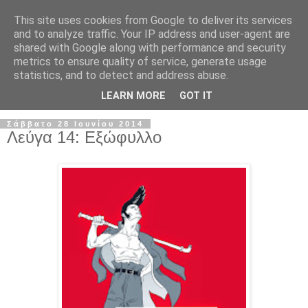
This site uses cookies from Google to deliver its services
and to analyze traffic. Your IP address and user-agent are
shared with Google along with performance and security
metrics to ensure quality of service, generate usage
statistics, and to detect and address abuse.
▼
LEARN MORE
GOT IT
Σάββατο 28 Ιουνίου 2014
Λεύγα 14: Εξώφυλλο