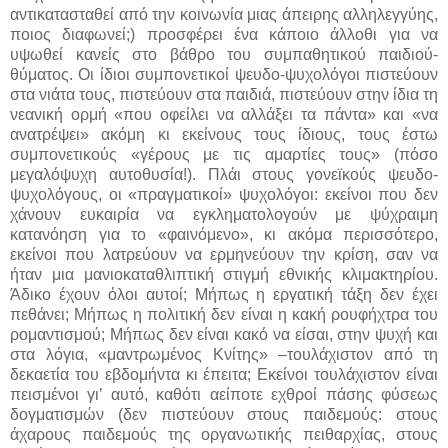
αντικατασταθεί από την κοινωνία μιας άπειρης αλληλεγγύης,
ποιος διαφωνεί;) προσφέρει ένα κάποιο άλλοθι για να
υψωθεί κανείς στο βάθρο του συμπαθητικού παιδιού-
θύματος. Οι ίδιοι συμπονετικοί ψευδο-ψυχολόγοι πιστεύουν
στα νιάτα τους, πιστεύουν στα παιδιά, πιστεύουν στην ίδια τη
νεανική ορμή «που οφείλει να αλλάξει τα πάντα» και «να
ανατρέψει» ακόμη κι εκείνους τους ίδιους, τους έστω
συμπονετικούς «γέρους με τις αμαρτίες τους» (πόσο
μεγαλόψυχη αυτοθυσία!). Πλάι στους γονεϊκούς ψευδο-
ψυχολόγους, οι «πραγματικοί» ψυχολόγοι: εκείνοι που δεν
χάνουν ευκαιρία να εγκληματολογούν με ψύχραιμη
κατανόηση για το «φαινόμενο», κι ακόμα περισσότερο,
εκείνοι που λατρεύουν να ερμηνεύουν την κρίση, σαν να
ήταν μια μανιοκαταθλιπτική στιγμή εθνικής κλιμακτηρίου.
Άδικο έχουν όλοι αυτοί; Μήπως η εργατική τάξη δεν έχει
πεθάνει; Μήπως η πολιτική δεν είναι η κακή ρουφήχτρα του
ρομαντισμού; Μήπως δεν είναι κακό να είσαι, στην ψυχή και
στα λόγια, «μαντρωμένος Κνίτης» –τουλάχιστον από τη
δεκαετία του εβδομήντα κι έπειτα; Εκείνοι τουλάχιστον είναι
πεισμένοι γι’ αυτό, καθότι αείποτε εχθροί πάσης φύσεως
δογματισμών (δεν πιστεύουν στους παιδεμούς: στους
άχαρους παιδεμούς της οργανωτικής πειθαρχίας, στους