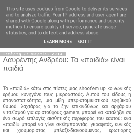
This site uses cookies from Google to deliver its services
and to analyze traffic. Your IP address and user-agent are
shared with Google along with performance and security
metrics to ensure quality of service, generate usage
statistics, and to detect and address abuse.
▼
LEARN MORE
GOT IT
Τετάρτη 27 Μαρτίου 2013
Λαυρέντης Ανδρέου: Τα «παιδιά» είναι
παιδιά
Τα «παιδιά» κάτω στις πίστες μιας shoot’em up κοινωνικής
ερήμου κυνηγάνε τους μικροαστούς. Αυτού του είδους η
επαναστατικότητα, μια μίξη υπερ-ατομικιστικού εφηβικού
θυμού, λαχτάρας για το ζην επικινδύνως και αρχάριου
νιτσεϊσμού για αριστούχους gamers, μπορεί να καταλήξει σε
ένα σωρό επιλογές αισθητικής περιφοράς του εαυτού: ένα
«παιδί» μπορεί να γίνει σκεϊτμπορντάς, γκραφιτάς, κυνικός
και χιουμορίστας μπλαζέ-διανοούμενος, ερωτιάρης