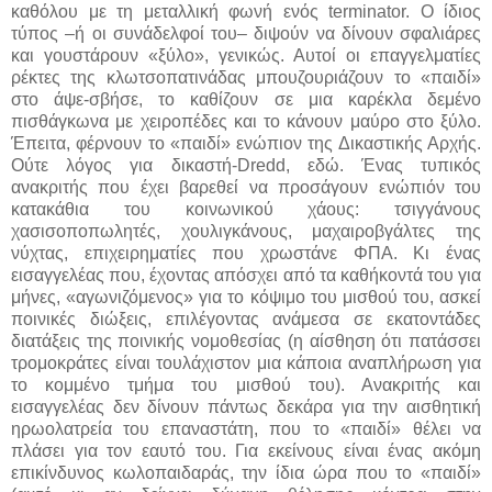
καθόλου με τη μεταλλική φωνή ενός terminator. Ο ίδιος
τύπος –ή οι συνάδελφοί του– διψούν να δίνουν σφαλιάρες
και γουστάρουν «ξύλο», γενικώς. Αυτοί οι επαγγελματίες
ρέκτες της κλωτσοπατινάδας μπουζουριάζουν το «παιδί»
στο άψε-σβήσε, το καθίζουν σε μια καρέκλα δεμένο
πισθάγκωνα με χειροπέδες και το κάνουν μαύρο στο ξύλο.
Έπειτα, φέρνουν το «παιδί» ενώπιον της Δικαστικής Αρχής.
Ούτε λόγος για δικαστή-Dredd, εδώ. Ένας τυπικός
ανακριτής που έχει βαρεθεί να προσάγουν ενώπιόν του
κατακάθια του κοινωνικού χάους: τσιγγάνους
χασισοποπωλητές, χουλιγκάνους, μαχαιροβγάλτες της
νύχτας, επιχειρηματίες που χρωστάνε ΦΠΑ. Κι ένας
εισαγγελέας που, έχοντας απόσχει από τα καθήκοντά του για
μήνες, «αγωνιζόμενος» για το κόψιμο του μισθού του, ασκεί
ποινικές διώξεις, επιλέγοντας ανάμεσα σε εκατοντάδες
διατάξεις της ποινικής νομοθεσίας (η αίσθηση ότι πατάσσει
τρομοκράτες είναι τουλάχιστον μια κάποια αναπλήρωση για
το κομμένο τμήμα του μισθού του). Ανακριτής και
εισαγγελέας δεν δίνουν πάντως δεκάρα για την αισθητική
ηρωολατρεία του επαναστάτη, που το «παιδί» θέλει να
πλάσει για τον εαυτό του. Για εκείνους είναι ένας ακόμη
επικίνδυνος κωλοπαιδαράς, την ίδια ώρα που το «παιδί»