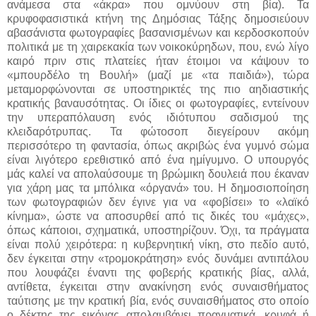
ανάμεσα στα «άκρα» που ομνύουν στη βία). Τα
κρυφοφασιστικά κτήνη της Δημόσιας Τάξης δημοσιεύουν
αβασάνιστα φωτογραφίες βασανισμένων και κερδοσκοπούν
πολιτικά με τη χαιρεκακία των νοικοκύρηδων, που, ενώ λίγο
καιρό πριν στις πλατείες ήταν έτοιμοι να κάψουν το
«μπουρδέλο τη Βουλή» (μαζί με «τα παιδιά»), τώρα
μεταμορφώνονται σε υποστηρικτές της πιο αηδιαστικής
κρατικής βαναυσότητας. Οι ίδιες οι φωτογραφίες, εντείνουν
την υπεραπόλαυση ενός ιδιότυπου σαδισμού της
κλειδαρότρυπας. Τα φώτοσοπ διεγείρουν ακόμη
περισσότερο τη φαντασία, όπως ακριβώς ένα γυμνό σώμα
είναι λιγότερο ερεθιστικό από ένα ημίγυμνο. Ο υπουργός
μάς καλεί να απολαύσουμε τη βρώμικη δουλειά που έκαναν
για χάρη μας τα μπόλικα «όργανά» του. Η δημοσιοποίηση
των φωτογραφιών δεν έγινε για να «φοβίσει» το «λαϊκό
κίνημα», ώστε να αποσυρθεί από τις δικές του «μάχες»,
όπως κάποιοι, σχηματικά, υποστηρίζουν. Όχι, τα πράγματα
είναι πολύ χειρότερα: η κυβερνητική νίκη, στο πεδίο αυτό,
δεν έγκειται στην «τρομοκράτηση» ενός δυνάμει αντιπάλου
που λουφάζει έναντι της φοβερής κρατικής βίας, αλλά,
αντίθετα, έγκειται στην ανακίνηση ενός συναισθήματος
ταύτισης με την κρατική βία, ενός συναισθήματος στο οποίο
ο δέκτης της εικόνας απολαμβάνει πραγματικά, κρυφά ή