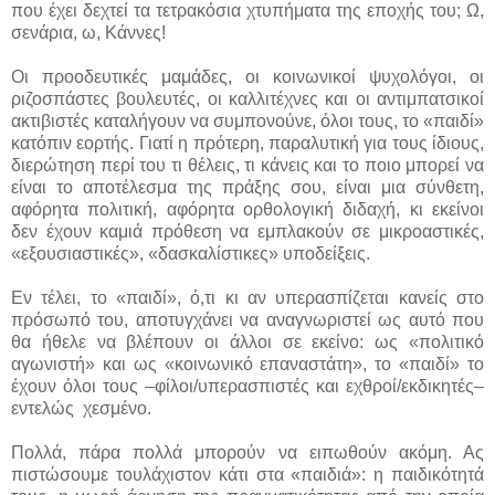
που έχει δεχτεί τα τετρακόσια χτυπήματα της εποχής του; Ω,
σενάρια, ω, Κάννες!
Οι προοδευτικές μαμάδες, οι κοινωνικοί ψυχολόγοι, οι
ριζοσπάστες βουλευτές, οι καλλιτέχνες και οι αντιμπατσικοί
ακτιβιστές καταλήγουν να συμπονούνε, όλοι τους, το «παιδί»
κατόπιν εορτής. Γιατί η πρότερη, παραλυτική για τους ίδιους,
διερώτηση περί του τι θέλεις, τι κάνεις και το ποιο μπορεί να
είναι το αποτέλεσμα της πράξης σου, είναι μια σύνθετη,
αφόρητα πολιτική, αφόρητα ορθολογική διδαχή, κι εκείνοι
δεν έχουν καμιά πρόθεση να εμπλακούν σε μικροαστικές,
«εξουσιαστικές», «δασκαλίστικες» υποδείξεις.
Εν τέλει, το «παιδί», ό,τι κι αν υπερασπίζεται κανείς στο
πρόσωπό του, αποτυγχάνει να αναγνωριστεί ως αυτό που
θα ήθελε να βλέπουν οι άλλοι σε εκείνο: ως «πολιτικό
αγωνιστή» και ως «κοινωνικό επαναστάτη», το «παιδί» το
έχουν όλοι τους –φίλοι/υπερασπιστές και εχθροί/εκδικητές–
εντελώς χεσμένο.
Πολλά, πάρα πολλά μπορούν να ειπωθούν ακόμη. Ας
πιστώσουμε τουλάχιστον κάτι στα «παιδιά»: η παιδικότητά