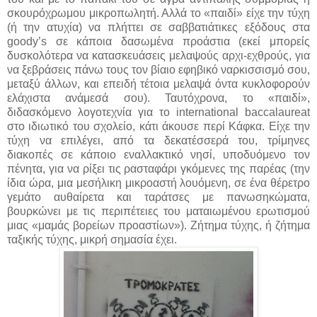
σκουρόχρωμου μικροπωλητή. Αλλά το «παιδί» είχε την τύχη
(ή την ατυχία) να πλήττει σε σαββατιάτικες εξόδους στα
goody’s σε κάποια δασωμένα προάστια (εκεί μπορείς
δυσκολότερα να κατασκευάσεις μελαψούς αρχι-εχθρούς, για
να ξεβράσεις πάνω τους τον βίαιο εφηβικό ναρκισσισμό σου,
μεταξύ άλλων, και επειδή τέτοια μελαψά όντα κυκλοφορούν
ελάχιστα ανάμεσά σου). Ταυτόχρονα, το «παιδί»,
διδασκόμενο λογοτεχνία για το international baccalaureat
στο ιδιωτικό του σχολείο, κάτι άκουσε περί Κάφκα. Είχε την
τύχη να επιλέγει, από τα δεκατέσσερά του, τρίμηνες
διακοπές σε κάποιο εναλλακτικό νησί, υποδυόμενο τον
πένητα, για να ρίξει τις ρασταφάρι γκόμενες της παρέας (την
ίδια ώρα, μια μεσήλικη μικροαστή λουόμενη, σε ένα θέρετρο
γεμάτο αυθαίρετα και ταράτσες με πανωσηκώματα,
βουρκώνει με τις περιπέτειες του ματαιωμένου ερωτισμού
μιας «μαμάς βορείων προαστίων»). Ζήτημα τύχης, ή ζήτημα
ταξικής τύχης, μικρή σημασία έχει.