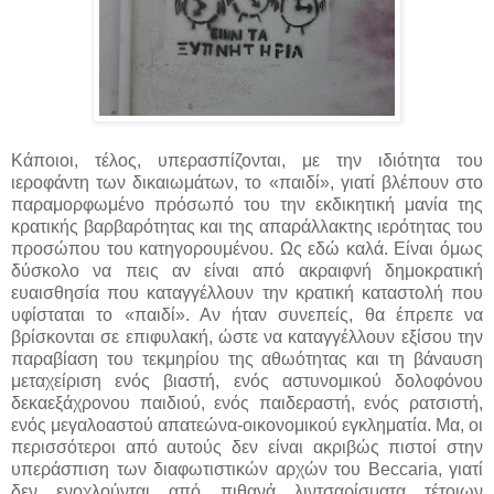
Κάποιοι, τέλος, υπερασπίζονται, με την ιδιότητα του
ιεροφάντη των δικαιωμάτων, το «παιδί», γιατί βλέπουν στο
παραμορφωμένο πρόσωπό του την εκδικητική μανία της
κρατικής βαρβαρότητας και της απαράλλακτης ιερότητας του
προσώπου του κατηγορουμένου. Ως εδώ καλά. Είναι όμως
δύσκολο να πεις αν είναι από ακραιφνή δημοκρατική
ευαισθησία που καταγγέλλουν την κρατική καταστολή που
υφίσταται το «παιδί». Αν ήταν συνεπείς, θα έπρεπε να
βρίσκονται σε επιφυλακή, ώστε να καταγγέλλουν εξίσου την
παραβίαση του τεκμηρίου της αθωότητας και τη βάναυση
μεταχείριση ενός βιαστή, ενός αστυνομικού δολοφόνου
δεκαεξάχρονου παιδιού, ενός παιδεραστή, ενός ρατσιστή,
ενός μεγαλοαστού απατεώνα-οικονομικού εγκληματία. Μα, οι
περισσότεροι από αυτούς δεν είναι ακριβώς πιστοί στην
υπεράσπιση των διαφωτιστικών αρχών του Beccaria, γιατί
δεν ενοχλούνται από πιθανά λιντσαρίσματα τέτοιων