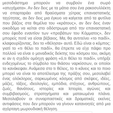
μεσοδιάστημα μπορούν να συμβούν ένα σωρό
«ατυχήματα». Αν δεν δεις με τα μάτια σου ένα ρακοσυλλέκτη
να σπαρταράει από θραύσματα χύτρας επαναστατικής
ταχύτητας, αν δεν δεις μια έγκυο να καίγεται από τα φυτίλια
που βάζεις στα θεμέλια του «κράτους», αν δεν δεις έναν
οικοδόμο να κείται στο οδόστρωμα από την επαναστατική
σου έφοδο εναντίον των «προβάτων του Κόμματος», δεν
μπορείς ποτέ να είσαι βέβαιος. Μα, θα αντιτείνει «το παιδί»,
κλαψουρίζοντας, δεν το «θέλησα» αυτό. Εδώ είναι ο κόμπος:
γιατί το «τι θέλει το παιδί», θα έπρεπε να είχε πάψει προ
πολλού να είναι ο μοναδικός δείκτης του κόσμου του, ακόμη
κι αν η σχεδόν ομόηχη φράση «ό,τι θέλει το παιδί», υπήρξε
ενδεχομένως το σύμβολο του θιάσου ναρκίσσων, οι οποίοι
το κανάκεψαν. Ανάμεσα στο τι θέλεις, το τι κάνεις και το ποιο
μπορεί να είναι το αποτέλεσμα της πράξης σου, μεσολαβεί
ένας ολόκληρος, σαρκωμένος κόσμος από σκέψεις, ιδέες,
μάζες, τάξεις, ιδεολογίες, εμπόδια, στόχους, ανθρώπους,
ζωές, θανάτους, ιστορίες και Ιστορία, αγώνες και
συμβιβασμούς, στρατηγήματα και ματαιωμένα πλάνα.
Μεσολαβούν οι συναρπαστικές και δραματικές εκείνες
αντιφάσεις που δεν μπορούν να γίνουν κατανοητές από μια
αχόρταγη μωρουδιακή θέληση.