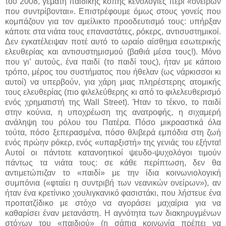
του 2008, γεμάτη παιδικής κοπής κενολογίες περί «ονείρων
που συντρίβονται». Επιστρέφουμε όμως στους γονείς που
κομπάζουν για τον αμείλικτο προοδευτισμό τους: υπήρξαν
κάποτε στα νιάτα τους επαναστάτες, ρόκερς, αντισυστημικοί.
Δεν εγκατέλειψαν ποτέ αυτό το ωραίο αίσθημα εσωτερικής
ελευθερίας και αντισυστημισμού (βαθιά μέσα τους!). Μόνο
που γι’ αυτούς, ένα παιδί (το παιδί τους), ήταν με κάποιο
τρόπο, μέρος του συστήματος που ήθελαν (ως νάρκισσοι κι
αυτοί) να υπερβούν, για χάρη μιας πληρέστερης ατομικής
τους ελευθερίας (πιο φιλελεύθερης κι από το φιλελευθερισμό
ενός χρηματιστή της Wall Street). Ήταν το τέκνο, το παιδί
στην κούνια, η υποχρέωση της ανατροφής, η σιχαμερή
ανάληψη του ρόλου του Πατέρα. Πόσο μικροαστικά όλα
τούτα, πόσο ξεπερασμένα, πόσο θλιβερά εμπόδια στη ζωή
ενός πρώην ρόκερ, ενός «υπαρξιστή» της γενιάς του εξήντα!
Αυτοί οι πάντοτε κατανοητικοί ψευδο-ψυχολόγοι τιμούν
πάντως τα νιάτα τους: σε κάθε περίπτωση, δεν θα
αντιμετώπιζαν το «παιδί» με την ίδια κοινωνιολογική
συμπόνια («φταίει η συντριβή των νεανικών ονείρων»), αν
ήταν ένα κρετίνικο χουλιγκανικό φασιστάκι, που λήστευε ένα
προπατζίδικο με στόχο να αγοράσει μαχαίρια για να
καθαρίσει έναν μετανάστη. Η αγνότητα των διακηρυγμένων
στόχων του «παιδιού» (η σάπια κοινωνία πρέπει να