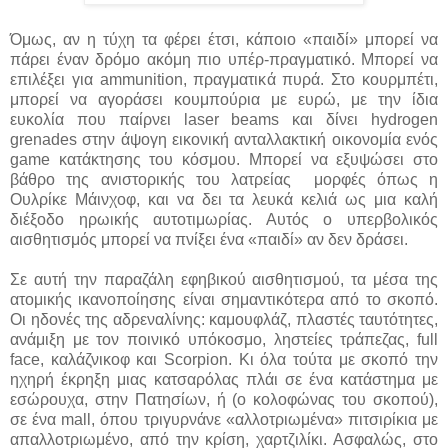
Όμως, αν η τύχη τα φέρει έτσι, κάποιο «παιδί» μπορεί να
πάρει έναν δρόμο ακόμη πιο υπέρ-πραγματικό. Μπορεί να
επιλέξει για ammunition, πραγματικά πυρά. Στο κουρμπέτι,
μπορεί να αγοράσει κουμπούρια με ευρώ, με την ίδια
ευκολία που παίρνει laser beams και δίνει hydrogen
grenades στην άψογη εικονική ανταλλακτική οικονομία ενός
game κατάκτησης του κόσμου. Μπορεί να εξυψώσει στο
βάθρο της ανιστορικής του λατρείας μορφές όπως η
Ουλρίκε Μάινχοφ, και να δει τα λευκά κελιά ως μια καλή
διέξοδο ηρωικής αυτοτιμωρίας. Αυτός ο υπερβολικός
αισθητισμός μπορεί να πνίξει ένα «παιδί» αν δεν δράσει.
Σε αυτή την παραζάλη εφηβικού αισθητισμού, τα μέσα της
ατομικής ικανοποίησης είναι σημαντικότερα από το σκοπό.
Οι ηδονές της αδρεναλίνης: καμουφλάζ, πλαστές ταυτότητες,
ανάμιξη με τον ποινικό υπόκοσμο, ληστείες τράπεζας, full
face, καλάζνικοφ και Scorpion. Κι όλα τούτα με σκοπό την
ηχηρή έκρηξη μιας κατσαρόλας πλάι σε ένα κατάστημα με
εσώρουχα, στην Πατησίων, ή (ο κολοφώνας του σκοπού),
σε ένα mall, όπου τριγυρνάνε «αλλοτριωμένα» πιτσιρίκια με
απαλλοτριωμένο, από την κρίση, χαρτζιλίκι. Ασφαλώς, στο