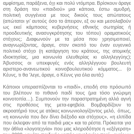
αμφίσημα, παράξενα, όχι και πολύ ντόμπρα. Βρίσκουν άραγε
στη δράση του «παιδιού» μια κάποια, έστω αμυδρή,
πολιτική συγγένεια με τους δικούς τους απώτατους
(απώτατοι γι’ αυτούς όσο το άπειρον, εξ ου και μεσολαβούν
ως εκεί κάμποσες κυβερνήσεις εθνικής σωτηρίας ή
προοδευτικής ανασυγκρότησης του τόπου) οραματικούς
στόχους; Διαφωνούν με τα μέσα που χρησιμοποιεί,
αναγνωρίζοντας, άραγε, στον σκοπό του έναν ευγενικό
πολιτικό στόχο (η κατάργηση του κράτους, της ατομικής
ιδιοκτησίας, μια κοινωνία ελευθερίας κι αλληλεγγύης);
Άβυσσος οι υπεκφυγές ενός αλληλέγγυου βουλευτή
αριστερο-ανανεωτικού κοινοβουλευτικού κόμματος... (ο
Κέυνς, τι θα ’λεγε, άραγε, ο Κέυνς για όλα αυτά;)
Κάποιοι υπερασπίζονται το «παιδί», επειδή στο πρόσωπό
του βλέπουν το πιθανό παιδί τους (μια τόσο γνώριμη
κοινοτοπία…). Συμπονούν την παραστρατημένη αλλά αγνή
στις προθέσεις της μετα-εφηβεία. Βομβαρδίζουν το
ακροατήριό τους με ατάκες κοινωνιολογίζοντος μελό, όπως,
«η κοινωνία που δεν δίνει διέξοδο και στόχους», «η ελπίδα
που έκλεψαν από τα παιδιά μας» και τα ρέστα. Πρόκειται για
την άθλια «λογοτεχνία» που μας κληροδότησε η «εξέγερση»