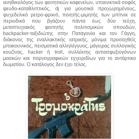
ανηθικολόγος των φοιτητικών καφενείων, υπαινικτικά σοφός
ψευδο-καταθλιπτικός, dj για μουσικά προχωρημένους,
ψυχεδελικό ρετρο-φρικιό, ποιητής-μιμητής των μπίτνικ σε
περιοδικά που βγάζουν πάντα έως δύο τεύχη,
μεταπτυχιακός φοιτητής πολιτισμικών σπουδών,
backpacker-ταξιδιώτης στην Παταγονία και τον Γάγγη,
διάκονος της εναλλακτικής ιατρικής, μόνιμα προσαχθείς
μπακουνικός, πεισματικά αλληλέγγυος, μάγειρας συλλογικής
κουζίνας, hacker ή troll, συλλέκτης αντιασφυξιογόνων
μασκών και πορνογραφικών εγχειριδίων για το αντάρτικο
δωματίου. Ο κατάλογος δεν έχει τέλος.