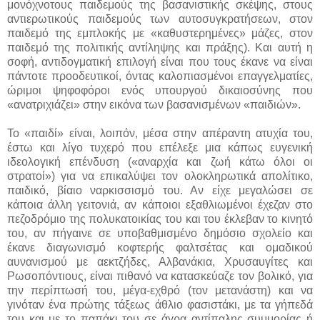
μονόχνοτους παιδεμούς της βασανιστικής σκέψης, στους
αντιερωτικούς παιδεμούς των αυτοσυγκρατήσεων, στον
παιδεμό της εμπλοκής με «καθυστερημένες» μάζες, στον
παιδεμό της πολιτικής αντίληψης και πράξης). Και αυτή η
σοφή, αντιδογματική επιλογή είναι που τους έκανε να είναι
πάντοτε προοδευτικοί, όντας καλοπιασμένοι επαγγελματίες,
ώριμοι ψηφοφόροι ενός υπουργού δικαιοσύνης που
«ανατριχιάζει» στην εικόνα των βασανισμένων «παιδιών».
Το «παιδί» είναι, λοιπόν, μέσα στην απέραντη ατυχία του,
έστω και λίγο τυχερό που επέλεξε μια κάπως ευγενική
ιδεολογική επένδυση («αναρχία και ζωή κάτω όλοι οι
στρατοί») για να επικαλύψει τον ολοκληρωτικά απολίτικο,
παιδικό, βίαιο ναρκισσισμό του. Αν είχε μεγαλώσει σε
κάποια άλλη γειτονιά, αν κάποιοι εξαθλιωμένοι έχεζαν στο
πεζοδρόμιο της πολυκατοικίας του και του έκλεβαν το κινητό
του, αν πήγαινε σε υποβαθμισμένο δημόσιο σχολείο και
έκανε διαγωνισμό κοφτερής φαλτσέτας και ομαδικού
αυνανισμού με αεκτζήδες, Αλβανάκια, Χρυσαυγίτες και
Ρωσοπόντιους, είναι πιθανό να κατασκεύαζε τον βολικό, για
την περίπτωσή του, μέγα-εχθρό (τον μετανάστη) και να
γινόταν ένα πρώτης τάξεως άθλιο φασιστάκι, με τα γήπεδά
του και με το παπάκι του σε άγρα αντίπαλης συμμορίας ή