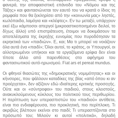
φανερά, την αποφασιστική επάνοδο του «Νόμου και της
Τάξης» και φαντασιώνεται τον εαυτό του να κρατά ο ίδιος τη
ρομφαία που θα ξεκληρίσει από την «κοινωνία μας» ληστές,
κωλόπαιδα, λαμόγια και «κλέφτες». Εν τω μεταξύ, υπάρχουν
εκεί έξω κάμποσοι απεργοί (μικροαστικοποιημένοι δειλοί, το
δίχως άλλο) υπό επιστράτευση, έτοιμοι να δοκιμάσουν τα
αποτελέσματα της έκρηξης ευνομίας που πυροδότησαν τα
εκρηκτικά των «παιδιών». Ε, και; Μα τι μπορεί να νοιάζουν
όλα αυτά ένα «παιδί»; Όλοι αυτοί, το κράτος, οι Υπουργοί, οι
αλλοτριωμένοι υπήκοοι και τα εργαζόμενα ερίφια δεν είναι
τίποτε άλλο από παρενθέσεις στο αφήγημα του
φαντασιωτικού αυτό-ηρωισμού. Fiat ars et pereat mundus.
Οι φθηνοί θιασώτες της «δημοκρατικής νομιμότητας» και οι
κήνσορες, που ψάλλουν καταδίκες της βίας «από όπου κι αν
προέρχεται», δεν αξίζουν εδώ ιδιαίτερης κριτικής προσοχής.
Ούτε και οι «σύντροφοι» του παιδιού, στους κλειστούς,
ανακυκλούμενους κύκλους του πολιτικού τους περιθωρίου.
Η περίπτωση των υπερασπιστών του «παιδιού» αντίθετα,
είναι πιο ενδιαφέρουσα, πιο προκλητική, πιο περίπλοκη. Τι
ακριβώς βλέπουν εκείνοι στο παιδί; Τι υπερασπίζονται στο
πρόσωπό του; Μιλούν κι αυτοί «πολιτικά», δηλαδή