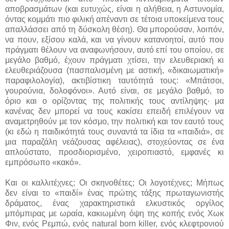
αποβρασμάτων (και ευτυχώς, είναι η αλήθεια, η Αστυνομία,
όντας κομμάτι πιο φιλική απέναντι σε τέτοια υποκείμενα τους
απαλλάσσει από τη δύσκολη θέση). Θα μπορούσαν, λοιπόν,
να πουν, εξίσου καλά, και να γίνουν κατανοητοί, αυτό που
πράγματι θέλουν να αναφωνήσουν, αυτό επί του οποίου, σε
μεγάλο βαθμό, έχουν πράγματι χτίσει, την ελευθεριακή κι
ελευθεριάζουσα (πασπαλισμένη με αστική, «δικαιωματική»
παραφιλολογία), ακτιβίστικη ταυτότητά τους: «Μπάτσοι,
γουρούνια, δολοφόνοι». Αυτό είναι, σε μεγάλο βαθμό, το
όριο και ο ορίζοντας της πολιτικής τους αντίληψης∙ μα
κανένας δεν μπορεί να τους κακίσει επειδή επιλέγουν να
αναμετρηθούν με τον κόσμο, την πολιτική και τον εαυτό τους
(κι εδώ η παιδικότητά τους συναντά τα ίδια τα «παιδιά», σε
μια παραζάλη νεάζουσας αφέλειας), στοχεύοντας σε ένα
απλούστατο, προσδιορισμένο, χειροπιαστό, εμφανές κι
εμπρόσωπο «κακό».
Και οι καλλιτέχνες; Οι σκηνοθέτες; Οι λογοτέχνες; Μήπως
δεν είναι το «παιδί» ένας πρώτης τάξης πρωταγωνιστής
δράματος, ένας χαρακτηριστικά ελκυστικός οργίλος
μπόμπιρας με ωραία, κακιωμένη όψη της κοπής ενός Χωκ
Φιν, ενός Ρεμπώ, ενός natural born killer, ενός κλεφτρονιού