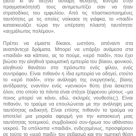
(αυτό κι αν δείχνει δύναμη θέλησης κόντρα στην
πραγματικότητα!) τους αντιμετωπίζει σαν να ήταν
στρατοδίκες του εμφυλίου. Από τις πλαστικοποιημένες
ταυτότητες με τις οποίες νοίκιασε τη γιάφκα, το «παιδί»
κατασκευάζει τώρα την υπέρτατη πλαστή ταυτότητα:
«αιχμάλωτος πολέμου».
Πρέπει να είμαστε δίκαιοι, ωστόσο, απέναντι στα
αναπάντεχα δράματα. Μπορεί να υπάρξει ανάμεσα στα
«παιδιά» και κάποιο, ας το πούμε, «ιερό παιδί», που έχει
βιώσει την αληθινά τραυματική εμπειρία του βίαιου, φονικού,
αληθινού θανάτου στο πρόσωπο ενός φίλου, ενός
συντρόφου. Είναι πιθανόν η ίδια εμπειρία να οδηγεί, ετούτο
το «ιερό παιδί», στην ανάληψη της ενεργητικής, βίαιης
αντίδρασης εναντίον ενός «γενικού» θύτη (ένα άσκεπτο
όλον, στο οποίο τα πάντα είναι στόχοι ξέφρενου μίσους –μα
ποιος μπορεί να κάνει, εδώ, σκληρές νουθεσίες;). Είναι
πιθανόν, το τραύμα να επουλώνεται με την ανάληψη μιας
ταυτότητας εκδικητή. Είναι επίσης πιθανόν το τραύμα να
αποτελεί μια μοιραία αφορμή για την κατασκευή μιας
ταυτότητας τοτεμικού, συμβολικού συν-ήρωα του αθάνατου
νεκρού. Τα υπόλοιπα «παιδιά», ενδεχομένως, προσφέρουν
σε τούτο το «ιερό παιδί» τον σεβασμό και την τιμητική θέση