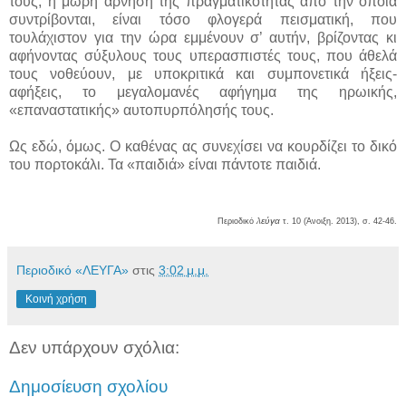
τους, η μωρή άρνηση της πραγματικότητας από την οποία
συντρίβονται, είναι τόσο φλογερά πεισματική, που
τουλάχιστον για την ώρα εμμένουν σ’ αυτήν, βρίζοντας κι
αφήνοντας σύξυλους τους υπερασπιστές τους, που άθελά
τους νοθεύουν, με υποκριτικά και συμπονετικά ήξεις-
αφήξεις, το μεγαλομανές αφήγημα της ηρωικής,
«επαναστατικής» αυτοπυρπόλησής τους.
Ως εδώ, όμως. Ο καθένας ας συνεχίσει να κουρδίζει το δικό
του πορτοκάλι. Τα «παιδιά» είναι πάντοτε παιδιά.
λεύγα
Περιοδικό
τ. 10 (Άνοιξη. 2013), σ. 42-46.
Περιοδικό «ΛΕΥΓΑ»
στις
3:02 μ.μ.
Κοινή χρήση
Δεν υπάρχουν σχόλια:
Δημοσίευση σχολίου