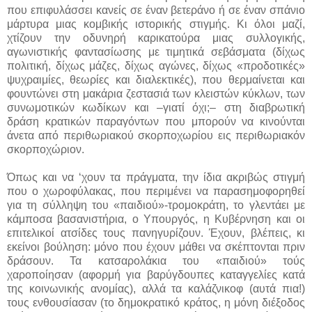
που επιφυλάσσει κανείς σε έναν βετεράνο ή σε έναν σπάνιο
μάρτυρα μιας κομβικής ιστορικής στιγμής. Κι όλοι μαζί,
χτίζουν την οδυνηρή καρικατούρα μιας συλλογικής,
αγωνιστικής φαντασίωσης με τιμητικά σεβάσματα (δίχως
πολιτική, δίχως μάζες, δίχως αγώνες, δίχως «προδοτικές»
ψυχραιμίες, θεωρίες και διαλεκτικές), που θερμαίνεται και
φουντώνει στη μακάρια ζεστασιά των κλειστών κύκλων, των
συνωμοτικών κωδίκων και –γιατί όχι;– στη διαβρωτική
δράση κρατικών παραγόντων που μπορούν να κινούνται
άνετα από περιθωριακού σκορποχωρίου εις περιθωριακόν
σκορποχώριον.
Όπως και να ‘χουν τα πράγματα, την ίδια ακριβώς στιγμή
που ο χωροφύλακας, που περιμένει να παρασημοφορηθεί
για τη σύλληψη του «παιδιού»-τρομοκράτη, το γλεντάει με
κάμποσα βασανιστήρια, ο Υπουργός, η Κυβέρνηση και οι
επιτελικοί ατσίδες τους πανηγυρίζουν. Έχουν, βλέπεις, κι
εκείνοι βούληση: μόνο που έχουν μάθει να σκέπτονται πριν
δράσουν. Τα κατσαρολάκια του «παιδιού» τούς
χαροποίησαν (αφορμή για βαρύγδουπες καταγγελίες κατά
της κοινωνικής ανομίας), αλλά τα καλάζνικοφ (αυτά πια!)
τους ενθουσίασαν (το δημοκρατικό κράτος, η μόνη διέξοδος