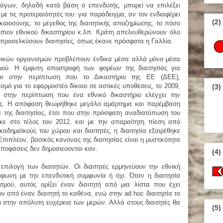
νάγων, δηλαδή κατά βάση ο επενδυτής, μπορεί να επιλέξει
ε τις προτεραιότητές του: για παράδειγμα, αν τον ενδιαφέρει
(2)
καιοσύνης, το μέγεθος της διαιτητικής αποζημίωσης, το πόσο
ώπιον εθνικού δικαστηρίου κ.λπ. Κράτη απελευθερώνουν όλο
α προσελκύσουν διαιτησίες, όπως έκανε πρόσφατα η Γαλλία.
τικών οργανισμών προβλέπουν ένδικα μέσα αλλά μόνο μέσα
σμού. Η έμφυτη αποστροφή των φορέων της διαιτησίας για
αι στην περίπτωση που το Δικαστήριο της ΕΕ (ΔΕΕ),
μό για το εφαρμοστέο δίκαιο σε αστικές υποθέσεις, το 2009,
(3)
ι στην περίπτωση που ένα εθνικό δικαστήριο ελέγχει την
σης. Η απόφαση θεωρήθηκε μεγάλο αμάρτημα και παρέμβαση
 της διαιτησίας, έτσι που στην πρόσφατη αναδιατύπωση του
κε στο τέλος του 2012, και με την απαραίτητη πίεση από
καδημαϊκούς του χώρου και διαιτητές, η διαιτησία εξαιρέθηκε
Επιπλέον, βασικός κανόνας της διαιτησίας είναι η μυστικότητα
 αποφάσεις δεν δημοσιεύονται καν.
(4)
επιλογή των διαιτητών. Οι διαιτητές ερμηνεύουν την εθνική
μφωνη με την επενδυτική συμφωνία ή όχι. Όταν η διαιτησία
σμού, αυτός ορίζει έναν διαιτητή από μια λίστα που έχει
υν από έναν διαιτητή το καθένα, ενώ στην ad hoc διαιτησία το
αι στην απόλυτη ευχέρεια των μερών. Αλλά στους διαιτητές θα
(5)