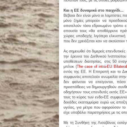
πελατών τους, με τις οποίες μοιράζοντ
Και η ΕΕ δυναμικά στο παιχνίδι...
Βέβαια δεν είναι μόνο οι λομπίστες 
μόνο ζημίες μπορούν να προσδοκούν
αποτελούν τόσο εδραιωμένο τρόπο ε
απουσία τους «θα αποθάρρυνε πράγμ
χώρας υποδοχής λιγότερο ελκυστική 
που δεν χρειάζεται καν να ακούσουν τ
Ας σημειωθεί ότι διμερείς επενδυτικ
την έρευνα του Διεθνικού Ινστιτούτο
υποθέσεων διαιτησίας, στις 50 εν
μπλοκ (
The case of intra-EU Bilatera
εντός της ΕΕ. Η Επιτροπή και το Δικ
συμφωνίες αποτελούν ανωμαλία στην 
δεν φαίνεται να επείγονται, πόσο
προσπάθειες να δημιουργηθούν συνθήκ
οδηγήσουν τους επενδυτές εκτός ΕΕ»!
τους το κύρος των ενδο-ΕΕ συμφωνι
δεκάδες εκατομμύρια ευρώ ως αποζημ
υγείας, για μέτρα που αφορούσαν το 
είχε υποβάλει παρατηρήσεις με τις οποί
Με τη Συνθήκη της Λισαβόνας εισάγ