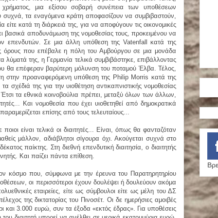
 χρήματος, μια εξίσου σοβαρή συνέπεια των υποθέσεων
πολύ συχνά, τα εναγόμενα κράτη αποφασίζουν να συμβιβαστούν,
α είτε κατά τη διάρκειά της, για να αποφύγουν τις οικονομικές
ει βασικά αποδυνάμωση της νομοθεσίας τους, προκειμένου να
ων επενδυτών. Σε μια άλλη υπόθεση της Vatenfall κατά της
ύς όρους που επέβαλε η πόλη του Αμβούργου σε μια μονάδα
τα λύματά της, η Γερμανία τελικά συμβιβάστηκε, επιβάλλοντας
που θα επέφεραν βαρύτερη μόλυνση του ποταμού Έλβα. Τέλος,
ση στην προαναφερόμενη υπόθεση της Philip Morris κατά της
α σχέδιά της για την υιοθέτηση αντικαπνιστικής νομοθεσίας
. Έτσι τα εθνικά κοινοβούλια πρέπει, μεταξύ όλων των άλλων,
ιτητές... Και νομοθεσία που έχει υιοθετηθεί από δημοκρατικά
παραμερίζεται επίσης από τους τελευταίους...
ποιοι είναι τελικά οι διαιτητές... Είναι, όπως θα φανταζόταν
μαθείς μάλλον, αδιάβλητοι σίγουρα όχι. Ακούγεται συχνά στο
δέκατος παίκτης. Στη διεθνή επενδυτική διαιτησία, ο διαιτητής
ονητής. Και παίζει πάντα επίθεση.
Βρε
τον κόσμο που, σύμφωνα με την έρευνα του Παρατηρητηρίου
θέσεων, οι περισσότεροι έχουν δουλέψει ή δουλεύουν ακόμα
ολυεθνικές εταιρείες, είτε ως σύμβουλοι είτε ως μέλη του ΔΣ
έλεχος της δικτατορίας του Πινοσέτ. Οι δε ημερήσιες αμοιβές
ι και 3.000 ευρώ, συν τα έξοδα «εκτός έδρας». Για υποθέσεις
 του διαιτητή μπορεί να ανέλθει σε μερικά εκατομμύρια ευρώ.