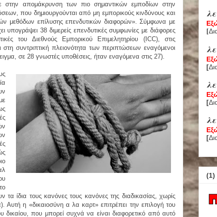
ευε στην απομάκρυνση των πιο σημαντικών εμποδίων στην
λ
ύσεων, που δημιουργούνται από μη εμπορικούς κινδύνους και
νών μεθόδων επίλυσης επενδυτικών διαφορών». Σύμφωνα με
Εξ
χει υπογράψει 38 διμερείς επενδυτικές συμφωνίες με διάφορες
Δι
[
ικές του Διεθνούς Εμπορικού Επιμελητηρίου (ICC), στις
λ
ναι στη συντριπτική πλειονότητα των περιπτώσεων εναγόμενοι
δειγμα, σε 28 γνωστές υποθέσεις, ήταν εναγόμενα στις 27).
Εξ
[
Δι
υς
λ
ία
υν
Εξ
με
[
Δι
ως
ές
λε
ών
Εξ
ων
[
Δι
ές
ώς
ιο
αλ
(1)
ου
το
ν τα ίδια τους κανόνες τους κανόνες της διαδικασίας, χωρίς
α). Αυτή η «δικαιοσύνη α λα καρτ» επιτρέπει την επιλογή του
ου δικαίου, που μπορεί συχνά να είναι διαφορετικό από αυτό