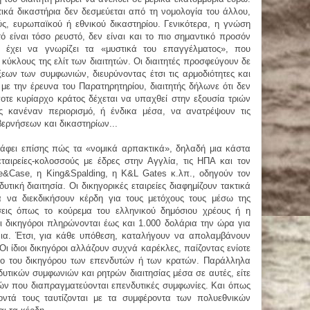
ικά δικαστήρια δεν δεσμεύεται από τη νομολογία του άλλου,
ύς, ευρωπαϊκού ή εθνικού δικαστηρίου. Γενικότερα, η γνώση
τό είναι τόσο ρευστό, δεν είναι και το πιο σημαντικό προσόν
α έχει να γνωρίζει τα «μυστικά του επαγγέλματος», που
κύκλους της ελίτ των διαιτητών. Οι διαιτητές προσφεύγουν δε
εων των συμφωνιών, διευρύνοντας έτσι τις αρμοδιότητες και
ε την έρευνα του Παρατηρητηρίου, διαιτητής δήλωνε ότι δεν
οτε κυρίαρχο κράτος δέχεται να υπαχθεί στην εξουσία τριών
ς κανέναν περιορισμό, ή ένδικα μέσα, να ανατρέψουν τις
ερνήσεων και δικαστηρίων...
άφει επίσης πώς τα «νομικά αρπακτικά», δηλαδή μια κάστα
εταιρείες-κολοσσούς με έδρες στην Αγγλία, τις ΗΠΑ και τον
e&Case, η King&Spalding, η K&L Gates κ.λπ., οδηγούν τον
τική διαιτησία. Οι δικηγορικές εταιρείες διαφημίζουν τακτικά
ια να διεκδικήσουν κέρδη για τους μετόχους τους μέσω της
ώσεις όπως το κούρεμα του ελληνικού δημόσιου χρέους ή η
ι δικηγόροι πληρώνονται έως και 1.000 δολάρια την ώρα για
ια. Έτσι, για κάθε υπόθεση, καταλήγουν να απολαμβάνουν
ι ίδιοι δικηγόροι αλλάζουν συχνά καρέκλες, παίζοντας ενίοτε
ρόλο του δικηγόρου των επενδυτών ή των κρατών. Παράλληλα
δυτικών συμφωνιών και ρητρών διαιτησίας μέσα σε αυτές, είτε
τών που διαπραγματεύονται επενδυτικές συμφωνίες. Και όπως
τά τους ταυτίζονται με τα συμφέροντα των πολυεθνικών