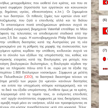
νήθως μεταρρυθμίσεις που υιοθετεί ένα κράτος, και που σε
ογικό συμφέρον (προστασία των εργατικών και κοινωνικών
ς δημόσιας υγείας, εθνικοποιήσεις κ.λπ.). Οι ζημιωμένοι
 των διαιτητών. Οι πιθανές ζημίες των κρατών είναι κατ’
(6)
αποζημίωσης που ζητά ο επενδυτής αλλά και τα διόλου
α. Τα απαιτούμενα ποσά αποζημιώσεων φτάνουν συχνά σε
ουηδική ενεργειακή βιομηχανία Vatenfall επιτέθηκε το Μάιο
όφαση της τελευταίας να αποδεσμευτεί σταδιακά από την
ωση 3,5 δισ. ευρώ. Η καπνοβιομηχανία Philip Morris λέγεται
 στην υπόθεση διαιτησίας κατά της Αυστραλίας για τη νέα
υγκεκριμένα για τη ρύθμιση της μορφής της συσκευασίας των
(7)
γόμενο κράτος κερδίσει την υπόθεση, κινδυνεύει συχνά να
αι το σύνολο των εξόδων της υπεράσπισής του, καθώς και
υπριακής εταιρείας κατά της Βουλγαρίας για μετοχές που
οίηση βουλγαρικών διυλιστηρίων, η Βουλγαρία κέρδισε την
ηκε να πληρώσει πάνω από 6 εκ. ευρώ για τα έξοδα της
ό περίπου 1.800 Βούλγαρων νοσοκόμων. Σύμφωνα με μελέτη
ων Πολυεθνικών (
CEO
), τα διαιτητικά δικαστήρια τείνουν να
σότιμα μεταξύ των μερών (τα «μενού» κανόνων διαιτησίας
και ενίοτε την υποχρέωση ισότιμου καταμερισμού), και να
 τα δικά του έξοδα υπεράσπισης. Αντίθετα όμως με τα κράτη,
ογαριασμό από τα ταμεία τους, οι ενάγοντες επενδυτές
ς, κατ’ αρχήν συνάπτοντας συμφωνίες με τους δικηγόρους τους
ρη αμοιβή παρά μόνο αν νικήσουν, αλλά και προσφεύγοντας σε
μετέχουν στο κόστος προσβλέποντας μετά στη μοιρασιά. Τέλος,