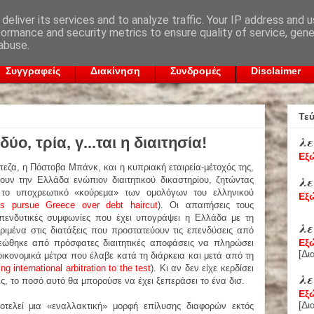
deliver its services and to analyze traffic. Your IP address and 
formance and security metrics to ensure quality of service, gen
abuse.
Συγγραφείς
Διακίνηση
Συνδρομές
Disclaimer
Τε
λε
ο, τρία, γ...ται η διαιτησία!
Εξ
πεζα, η Πόστοβα Μπάνκ, και η κυπριακή εταιρεία-μέτοχός της,
λε
ουν την Ελλάδα ενώπιον διαιτητικού δικαστηρίου, ζητώντας
το υποχρεωτικό «κούρεμα» των ομολόγων του ελληνικού
Εξ
rs pursue Greece over debt haircut
). Οι απαιτήσεις τους
ς επενδυτικές συμφωνίες που έχει υπογράψει η Ελλάδα με τη
λε
ριμένα στις διατάξεις που προστατεύουν τις επενδύσεις από
Εξ
εώθηκε από πρόσφατες διαιτητικές αποφάσεις να πληρώσει
[
Δι
οικονομικά μέτρα που έλαβε κατά τη διάρκεια και μετά από τη
ng international arbitration to the test
). Κι αν δεν είχε κερδίσει
λε
ις, το ποσό αυτό θα μπορούσε να έχει ξεπεράσει το ένα δισ.
Εξ
[
Δι
ποτελεί μια «εναλλακτική» μορφή επίλυσης διαφορών εκτός