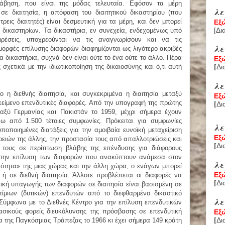
άβηση, που είναι της μόδας τελευταία. Εφόσον τα μέρη
λε
ε διαιτησία, η απόφαση του διαιτητικού δικαστηρίου (που
ρεις διαιτητές) είναι δεσμευτική για τα μέρη, και δεν μπορεί
Εξ
[
Δι
δικαστηρίων. Τα δικαστήρια, εν συνεχεία, ενδεχομένως υπό
ιρέσεις, υποχρεούνται να τις αναγνωρίσουν και να τις
λ
ορφές επίλυσης διαφορών διαφημίζονται ως λιγότερο ακριβές
 δικαστήρια, συχνά δεν είναι ούτε το ένα ούτε το άλλο. Πέρα
Εξ
σχετικά με την ιδιωτικοποίηση της δικαιοσύνης και ό,τι αυτή
Δι
[
λ
 διεθνής διαιτησία, και συγκεκριμένα η διαιτησία μεταξύ
Εξ
κείμενο επενδυτικές διαφορές. Από την υπογραφή της πρώτης
Δι
[
ταξύ Γερμανίας και Πακιστάν το 1959, μέχρι σήμερα έχουν
ω από 1.500 τέτοιες συμφωνίες. Πρόκειται για συμφωνίες
λ
ποποιημένες διατάξεις για την αμοιβαία ευνοϊκή μεταχείριση
Εξ
ειών της άλλης, την προστασία τους από απαλλοτριώσεις και
Δι
[
ή τους σε περίπτωση βλάβης της επένδυσης για διάφορους
α την επίλυση των διαφορών που ανακύπτουν ανάμεσα στον
λ
ικότητα» της μιας χώρας και την άλλη χώρα, ο ενάγων μπορεί
Εξ
 ή σε διεθνή διαιτησία. Άλλοτε προβλέπεται οι διαφορές να
Δι
[
γική υπαγωγής των διαφορών σε διαιτησία είναι βασισμένη σε
τίμιων (δυτικών) επενδυτών από το διεφθαρμένο δικαστικό
λ
ύμφωνα με το Διεθνές Κέντρο για την επίλυση επενδυτικών
ασικούς φορείς διευκόλυνσης της πρόσβασης σε επενδυτική
Εξ
Δι
δα της Παγκόσμιας Τράπεζας το 1966 κι έχει σήμερα 149 κράτη
[