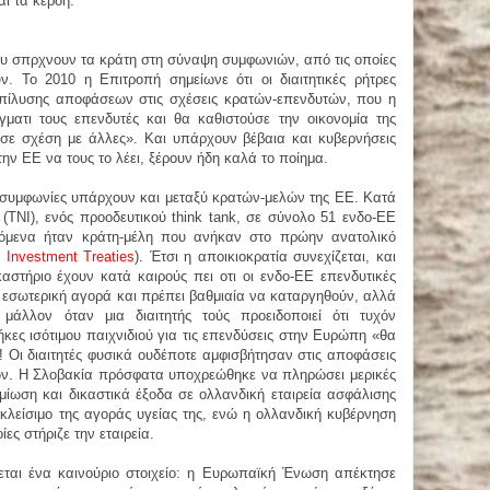
αι τα κέρδη.
που σπρχνουν τα κράτη στη σύναψη συμφωνιών, από τις οποίες
. Το 2010 η Επιτροπή σημείωνε ότι οι διαιτητικές ρήτρες
πίλυσης αποφάσεων στις σχέσεις κρατών-επενδυτών, που η
ατι τους επενδυτές και θα καθιστούσε την οικονομία της
σε σχέση με άλλες». Και υπάρχουν βέβαια και κυβερνήσεις
ην ΕΕ να τους το λέει, ξέρουν ήδη καλά το ποίημα.
ές συμφωνίες υπάρχουν και μεταξύ κρατών-μελών της ΕΕ. Κατά
υ (TNI), ενός προοδευτικού think tank, σε σύνολο 51 ενδο-ΕΕ
αγόμενα ήταν κράτη-μέλη που ανήκαν στο πρώην ανατολικό
l Investment Treaties
). Έτσι η αποικιοκρατία συνεχίζεται, και
αστήριο έχουν κατά καιρούς πει οτι οι ενδο-ΕΕ επενδυτικές
εσωτερική αγορά και πρέπει βαθμιαία να καταργηθούν, αλλά
 μάλλον όταν μια διαιτητής τούς προειδοποιεί ότι τυχόν
ες ισότιμου παιχνιδιού για τις επενδύσεις στην Ευρώπη «θα
 Οι διαιτητές φυσικά ουδέποτε αμφισβήτησαν στις αποφάσεις
ών. Η Σλοβακία πρόσφατα υποχρεώθηκε να πληρώσει μερικές
ίωση και δικαστικά έξοδα σε ολλανδική εταιρεία ασφάλισης
κλείσιμο της αγοράς υγείας της, ενώ η ολλανδική κυβέρνηση
ες στήριζε την εταιρεία.
εται ένα καινούριο στοιχείο: η Ευρωπαϊκή Ένωση απέκτησε