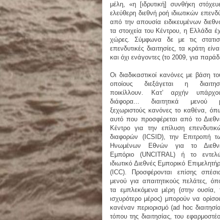
μέλη, «η [ιδρυτική] συνθήκη στόχ
ελεύθερη διεθνή ροή ιδιωτικών επενδ
από την απουσία ειδικευμένων διεθ
τα στοιχεία του Κέντρου, η Ελλάδα έ
χώρες. Σύμφωνα δε με τις στατιστ
επενδυτικές διαιτησίες, τα κράτη εί
και όχι ενάγοντες (το 2009, για παρά
Οι διαδικαστικοί κανόνες με βάση το
οποίους διεξάγεται η διαιτησ
ποικίλλουν. Κατ’ αρχήν υπάρχο
διάφορα... διαιτητικά μενού 
ξεχωριστούς κανόνες το καθένα, όπ
αυτό που προσφέρεται από το Διεθν
Κέντρο για την επίλυση επενδυτικ
διαφορών (ICSID), την Επιτροπή τ
Ηνωμένων Εθνών για το Διεθν
Εμπόριο (UNCITRAL) ή το εντελ
ιδιωτικό Διεθνές Εμπορικό Επιμελητήρ
(ICC). Προσφέρονται επίσης σπέσι
μενού για απαιτητικούς πελάτες, όπ
τα εμπλεκόμενα μέρη (στην ουσία, 
ισχυρότερο μέρος) μπορούν να ορίσου
κανέναν περιορισμό (ad hoc διαιτησί
τόπου της διαιτησίας, του εφαρμοστέ