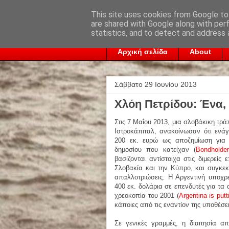
This site uses cookies from Google to 
are shared with Google along with per
statistics, and to detect and address 
Αρχική σελίδα
About
Σάββατο 29 Ιουνίου 2013
Χλόη Πετρίδου: Ένα, δύ
Στις 7 Μαΐου 2013, μια σλοβάκικη τρά
Ιστροκάπιταλ, ανακοίνωσαν ότι ενάγ
200 εκ. ευρώ ως αποζημίωση για 
δημοσίου που κατείχαν (
Bondholde
βασίζονται αντίστοιχα στις διμερεί
Σλοβακία και την Κύπρο, και συγκεκ
απαλλοτριώσεις. Η Αργεντινή υποχρ
400 εκ. δολάρια σε επενδυτές για τα 
χρεοκοπία του 2001 (
Argentina is putti
κάποιες από τις εναντίον της υποθέσε
Σε γενικές γραμμές, η διαιτησία α