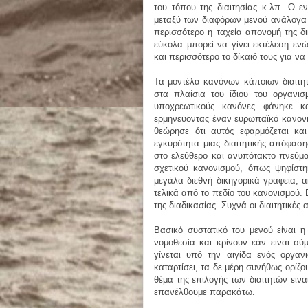
του τόπου της διαιτησίας κ.λπ. Ο ε
μεταξύ των διαφόρων μενού ανάλογα μ
περισσότερο η ταχεία απονομή της δι
εύκολα μπορεί να γίνει εκτέλεση εν
και περισσότερο το δίκαιό τους για ν
Τα μοντέλα κανόνων κάποιων διαιτη
στα πλαίσια του ίδιου του οργανι
υποχρεωτικούς κανόνες φάνηκε κ
ερμηνεύοντας έναν ευρωπαϊκό κανονισ
θεώρησε ότι αυτός εφαρμόζεται κα
εγκυρότητα μιας διαιτητικής απόφα
στο ελεύθερο και ανυπότακτο πνεύμα
σχετικού κανονισμού, όπως ψηφίστη
μεγάλα διεθνή δικηγορικά γραφεία, α
τελικά από το πεδίο του κανονισμού. 
της διαδικασίας. Συχνά οι διαιτητικές
Βασικό συστατικό του μενού είναι η 
νομοθεσία και κρίνουν εάν είναι σύ
γίνεται υπό την αιγίδα ενός οργανι
καταρτίσει, τα δε μέρη συνήθως ορίζο
θέμα της επιλογής των διαιτητών είν
επανέλθουμε παρακάτω.