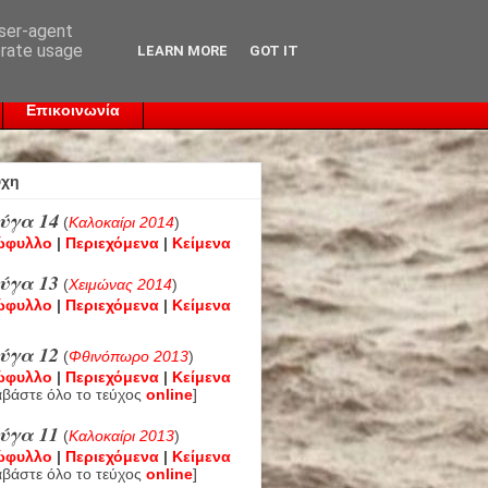
user-agent
erate usage
LEARN MORE
GOT IT
Επικοινωνία
ύχη
ύγα 14
(
Καλοκαίρι 2014
)
ώφυλλο
|
Περιεχόμενα
|
Κείμενα
ύγα 13
(
Χειμώνας 2014
)
ώφυλλο
|
Περιεχόμενα
|
Κείμενα
ύγα 12
(
Φθινόπωρο 2013
)
ώφυλλο
|
Περιεχόμενα
|
Κείμενα
αβάστε όλο το τεύχος
online
]
ύγα 11
(
Καλοκαίρι 2013
)
ώφυλλο
|
Περιεχόμενα
|
Κείμενα
αβάστε όλο το τεύχος
online
]