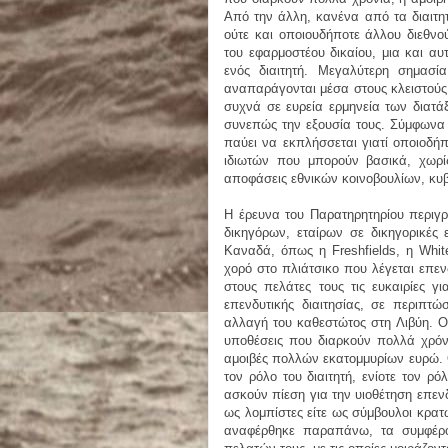
Από την άλλη, κανένα από τα διαιτητ
ούτε και οποιουδήποτε άλλου διεθνο
του εφαρμοστέου δικαίου, μια και αυ
ενός διαιτητή. Μεγαλύτερη σημασί
αναπαράγονται μέσα στους κλειστούς 
συχνά σε ευρεία ερμηνεία των διατάξ
συνεπώς την εξουσία τους. Σύμφωνα μ
παύει να εκπλήσσεται γιατί οποιοδήπ
ιδιωτών που μπορούν βασικά, χωρί
αποφάσεις εθνικών κοινοβουλίων, κυβ
Η έρευνα του Παρατηρητηρίου περιγρ
δικηγόρων, εταίρων σε δικηγορικές 
Καναδά, όπως η Freshfields, η Whit
χορό στο πλιάτσικο που λέγεται επενδυ
στους πελάτες τους τις ευκαιρίες γ
επενδυτικής διαιτησίας, σε περιπτ
αλλαγή του καθεστώτος στη Λιβύη. Ο
υποθέσεις που διαρκούν πολλά χρόν
αμοιβές πολλών εκατομμυρίων ευρώ. Ο
τον ρόλο του διαιτητή, ενίοτε τον 
ασκούν πίεση για την υιοθέτηση επεν
ως λομπίστες είτε ως σύμβουλοι κρα
αναφέρθηκε παραπάνω, τα συμφέρον