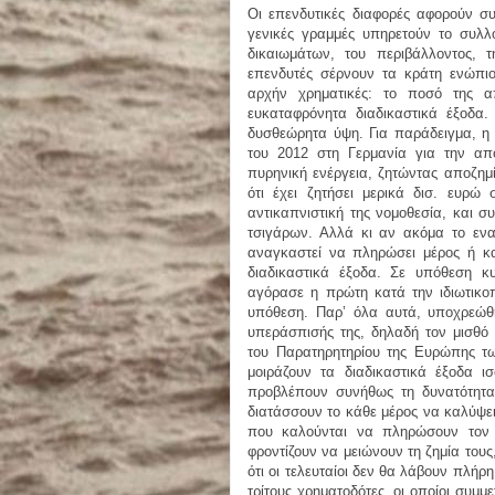
Οι επενδυτικές διαφορές αφορούν συ
γενικές γραμμές υπηρετούν το συλλ
δικαιωμάτων, του περιβάλλοντος, τη
επενδυτές σέρνουν τα κράτη ενώπιον
αρχήν χρηματικές: το ποσό της 
ευκαταφρόνητα διαδικαστικά έξοδ
δυσθεώρητα ύψη. Για παράδειγμα, η σ
του 2012 στη Γερμανία για την απ
πυρηνική ενέργεια, ζητώντας αποζημί
ότι έχει ζητήσει μερικά δισ. ευρώ
αντικαπνιστική της νομοθεσία, και σ
τσιγάρων. Αλλά κι αν ακόμα το ενα
αναγκαστεί να πληρώσει μέρος ή κ
διαδικαστικά έξοδα. Σε υπόθεση κ
αγόρασε η πρώτη κατά την ιδιωτικοπ
υπόθεση. Παρ’ όλα αυτά, υποχρεώθ
υπεράσπισής της, δηλαδή τον μισθ
του Παρατηρητηρίου της Ευρώπης τ
μοιράζουν τα διαδικαστικά έξοδα ι
προβλέπουν συνήθως τη δυνατότητα 
διατάσσουν το κάθε μέρος να καλύψει
που καλούνται να πληρώσουν τον λ
φροντίζουν να μειώνουν τη ζημία του
ότι οι τελευταίοι δεν θα λάβουν πλή
τρίτους χρηματοδότες, οι οποίοι συμ