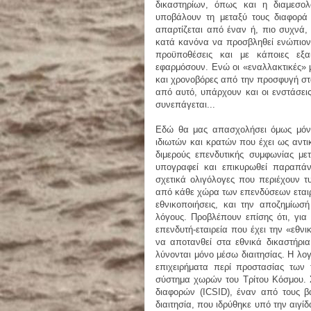
δικαστηρίων, όπως και η διαμεσολ
υποβάλουν τη μεταξύ τους διαφορά σ
απαρτίζεται από έναν ή, πιο συχνά, τ
κατά κανόνα να προσβληθεί ενώπιον 
προϋποθέσεις και με κάποιες εξα
εφαρμόσουν. Ενώ οι «εναλλακτικές» μ
και χρονοβόρες από την προσφυγή στα
από αυτό, υπάρχουν και οι ενστάσεις 
συνεπάγεται...
Εδώ θα μας απασχολήσει όμως μόνο η
ιδιωτών και κρατών που έχει ως αντι
διμερούς επενδυτικής συμφωνίας με
υπογραφεί και επικυρωθεί παραπάν
σχετικά ολιγόλογες που περιέχουν τυ
από κάθε χώρα των επενδύσεων εταιρ
εθνικοποιήσεις, και την αποζημίωσ
λόγους. Προβλέπουν επίσης ότι, γι
επενδυτή-εταιρεία που έχει την «εθν
να αποτανθεί στα εθνικά δικαστήρια
λύνονται μόνο μέσω διαιτησίας. Η λο
επιχειρήματα περί προστασίας των 
σύστημα χωρών του Tρίτου Kόσμου. Σ
διαφορών (ICSID), έναν από τους β
διαιτησία, που ιδρύθηκε υπό την αιγί