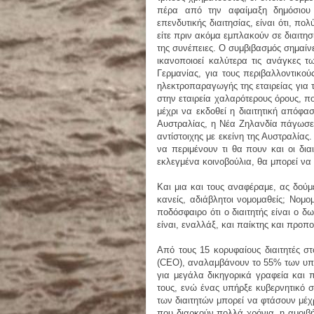
πέρα από την αφαίμαξη δημόσιου
επενδυτικής διαιτησίας, είναι ότι, 
είτε πριν ακόμα εμπλακούν σε διαιτησί
της συνέπειες. Ο συμβιβασμός σημαίν
ικανοποιοεί καλύτερα τις ανάγκες τ
Γερμανίας, για τους περιβαλλοντικο
ηλεκτροπαραγωγής της εταιρείας για 
στην εταιρεία χαλαρότερους όρους, 
μέχρι να εκδοθεί η διαιτητική απόφα
Αυστραλίας, η Νέα Ζηλανδία πάγωσε τ
αντίστοιχης με εκείνη της Αυστραλίας
να περιμένουν τι θα πουν και οι δια
εκλεγμένα κοινοβούλια, θα μπορεί να 
Και μια και τους αναφέραμε, ας δούμε 
κανείς, αδιάβλητοι νομομαθείς; Νομο
ποδόσφαιρο ότι ο διαιτητής είναι ο δω
είναι, εναλλάξ, και παίκτης και προπ
Από τους 15 κορυφαίους διαιτητές σ
(CEO), αναλαμβάνουν το 55% των υπο
για μεγάλα δικηγορικά γραφεία και π
τους, ενώ ένας υπήρξε κυβερνητικό στ
των διαιτητών μπορεί να φτάσουν μέχρ
που διαρκούν πολλά χρόνια, η αμοιβή