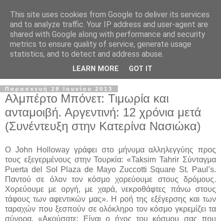
This site uses cookies from Google to deliver its services
and to analyze traffic. Your IP address and user-agent are
shared with Google along with performance and security
metrics to ensure quality of service, generate usage
statistics, and to detect and address abuse.
▼
LEARN MORE
GOT IT
Παρασκευή 28 Ιουνίου 2013
Αλμπέρτο Μπόνετ: Τιμωρία και
ανταμοιβή. Αργεντινή: 12 χρόνια μετά
(Συνέντευξη στην Κατερίνα Νασιώκα)
Ο John Holloway γράφει στο μήνυμα αλληλεγγύης προς
τους εξεγερμένους στην Τουρκία: «Taksim Tahrir Σύνταγμα
Puerta del Sol Plaza de Mayo Zuccotti Square St. Paul’s.
Παντού σε όλον τον κόσμο χορεύουμε στους δρόμους.
Χορεύουμε με οργή, με χαρά, νεκροθάφτες πάνω στους
τάφους των αφεντικών μας». Η ροή της εξέγερσης και των
ταραχών που ξεσπούν σε ολόκληρο τον κόσμο γκρεμίζει τα
σύνορα. «Ακούσατε; Είναι ο ήχος του κόσμου σας που