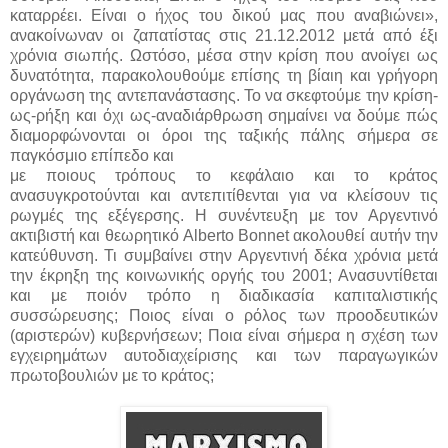
καταρρέει. Είναι ο ήχος του δικού μας που αναβιώνει»,
ανακοίνωναν οι ζαπατίστας στις 21.12.2012 μετά από έξι
χρόνια σιωπής. Ωστόσο, μέσα στην κρίση που ανοίγει ως
δυνατότητα, παρακολουθούμε επίσης τη βίαιη και γρήγορη
οργάνωση της αντεπανάστασης. Το να σκεφτούμε την κρίση-
ως-ρήξη και όχι ως-αναδιάρθρωση σημαίνει να δούμε πώς
διαμορφώνονται οι όροι της ταξικής πάλης σήμερα σε
παγκόσμιο επίπεδο και
με ποιους τρόπους το κεφάλαιο και το κράτος
ανασυγκροτούνται και αντεπιτίθενται για να κλείσουν τις
ρωγμές της εξέγερσης. Η συνέντευξη με τον Αργεντινό
ακτιβιστή και θεωρητικό Alberto Bonnet ακολουθεί αυτήν την
κατεύθυνση. Τι συμβαίνει στην Αργεντινή δέκα χρόνια μετά
την έκρηξη της κοινωνικής οργής του 2001; Ανασυντίθεται
και με ποιόν τρόπο η διαδικασία καπιταλιστικής
συσσώρευσης; Ποιος είναι ο ρόλος των προοδευτικών
(αριστερών) κυβερνήσεων; Ποια είναι σήμερα η σχέση των
εγχειρημάτων αυτοδιαχείρισης και των παραγωγικών
πρωτοβουλιών με το κράτος;